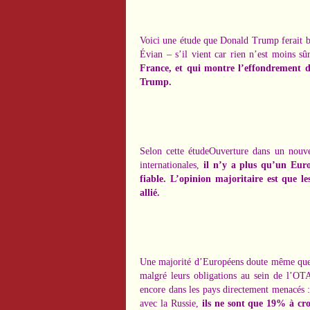
Voici une étude que Donald Trump ferait b
Évian – s’il vient car rien n’est moins sû
France, et qui montre l’effondrement d
Trump.
Selon cette étude
Ouverture dans un nouve
internationales,
il n’y a plus qu’un Euro
fiable. L’opinion majoritaire est que l
allié.
Une majorité d’Européens doute même que le
malgré leurs obligations au sein de l’OT
encore dans les pays directement menacés 
avec la Russie,
ils ne sont que 19% à croi