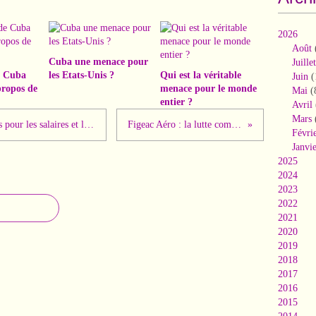
2026
Août
Cuba une menace pour
Juillet
e Cuba
les Etats-Unis ?
Qui est la véritable
Juin
(
propos de
menace pour le monde
Mai
(
entier ?
Avril
Mars
Mobilisation importante des cheminots pour les salaires et l'emploi. La colère s'exprime !
Figeac Aéro : la lutte commence à payer !
Févri
Janvi
2025
2024
2023
2022
2021
2020
2019
2018
2017
2016
2015