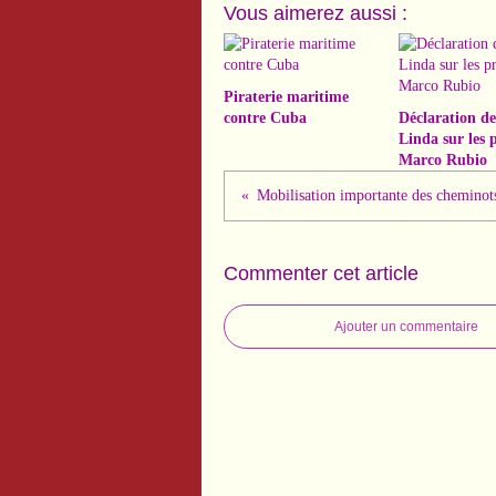
Vous aimerez aussi :
Piraterie maritime
contre Cuba
Déclaration d
Linda sur les 
Marco Rubio
Commenter cet article
Ajouter un commentaire