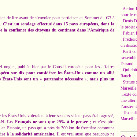
. Action-
pour le ca
ien de lire avant de s’envoler pour participer au Sommet du G7 à
. Denis 
r.
C’est un sondage effectué dans 15 pays européens, dont la
le projet
e la confiance des citoyens du continent dans l‘Amérique de
. Fabien 
. Frédéri
civilisati
. Parti c
rassemble
Durand
l onglet
, publiée hier par le Conseil européen pour les affaires
. Qui doi
péen sur dix pour considérer les États-Unis comme un allié
Rauch
es États-Unis sont un « partenaire nécessaire », mais plus un
. Statuts
Marseille
.Texte co
une alter
l’austérit
. Texte d
s États-Unis voleraient à leur secours si leur pays était agressé,
Marseille
AN.
Les Français ne sont que 29% à le penser ;
et c’est pire
: en Estonie, un pays qui a près de 300 km de frontière commune
re à la solidarité américaine.
Il est vrai aussi que beaucoup ne