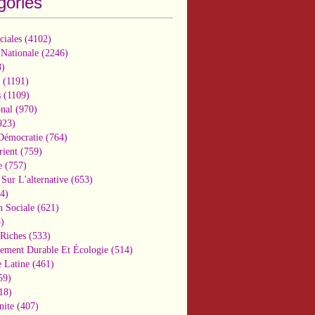
gories
ciales
(4102)
 Nationale
(2246)
)
(1191)
s
(1109)
onal
(970)
923)
 Démocratie
(764)
ient
(759)
e
(757)
Sur L'alternative
(653)
4)
n Sociale
(621)
)
-Riches
(533)
ement Durable Et Écologie
(514)
 Latine
(461)
59)
18)
nite
(407)