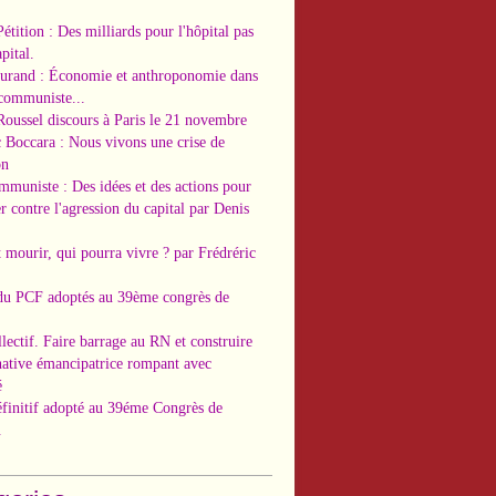
Pétition : Des milliards pour l'hôpital pas
pital.
Durand : Économie et anthroponomie dans
 communiste...
Roussel discours à Paris le 21 novembre
c Boccara : Nous vivons une crise de
on
ommuniste : Des idées et des actions pour
r contre l'agression du capital par Denis
t mourir, qui pourra vivre ? par Frédréric
 du PCF adoptés au 39ème congrès de
llectif. Faire barrage au RN et construire
native émancipatrice rompant avec
é
éfinitif adopté au 39éme Congrès de
.