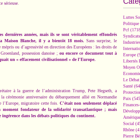
Caté
e sérieuse.
Luttes So
Politique
Pcf
(1718
es dernières années, mais ils se sont véritablement effondrés
Syndicats
a Maison Blanche, il y a bientôt 18 mois.
Sans surprise, le
Industrie
e mépris ou d’agressivité en direction des Européens : les droits de
Internati
e Groenland, possession danoise ;
ou encore ce document tout à
Europe
(
quait un « effacement civilisationnel » de l’Europe.
Libertés
Moyen Or
Economi
Le Débat 
Santé
(64
étaire à la guerre de l’administration Trump, Pete Hegseth, a
Protectio
 la cérémonie anniversaire du débarquement allié en Normandie
Paix
(545
 l’Europe, migratoire cette fois.
C’était non seulement déplacé
Finances
 moment fondateur de la solidarité transatlantique ; mais
Développ
 ingérence dans les débats politiques du continent.
Amérique
Social
(4
Rhône
(4
Pierre Bé