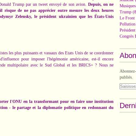
ar Donald Trump par un tweet envoyé de son avion.
Depuis, on ne
Musiques
l risque de ne pas apprécier outre mesure les deux heures
Trump
(8
ymyr Zelensky, le président ukrainien que les États-Unis
Le Front 
Pollutio
Présiden
Congrès 
istes les plus puissants et vassaux des Etats Unis de se coordonner
Abon
'influence pour imposer l'hégémonie américaine, est-il encore
nde multipolaire avec le Sud Global et les BRICS+ ? Nous ne
Abonnez-v
publiés.
forter l'ONU en la transformant pour en faire une institution
Derni
ation - le partage et la diplomatie politique en redonnant du