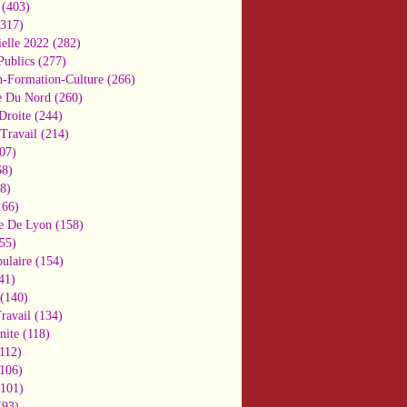
(403)
317)
ielle 2022
(282)
Publics
(277)
n-Formation-Culture
(266)
e Du Nord
(260)
Droite
(244)
Travail
(214)
07)
8)
8)
66)
e De Lyon
(158)
55)
ulaire
(154)
41)
(140)
ravail
(134)
nite
(118)
112)
106)
101)
93)