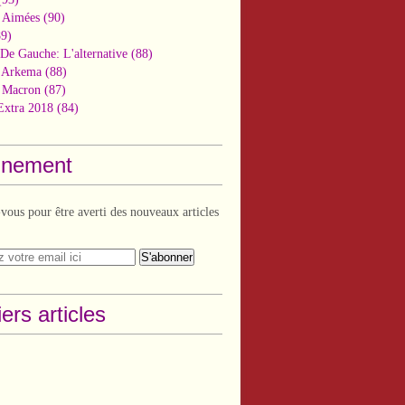
 Aimées
(90)
9)
De Gauche: L'alternative
(88)
n Arkema
(88)
t Macron
(87)
Extra 2018
(84)
nement
ous pour être averti des nouveaux articles
ers articles