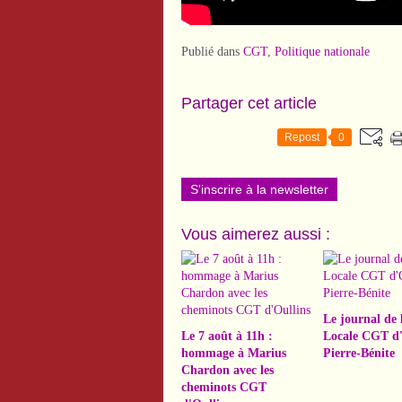
Publié dans
CGT
,
Politique nationale
Partager cet article
Repost
0
S'inscrire à la newsletter
Vous aimerez aussi :
Le journal de 
Le 7 août à 11h :
Locale CGT d'
hommage à Marius
Pierre-Bénite
Chardon avec les
cheminots CGT