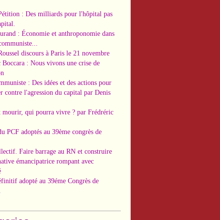
Pétition : Des milliards pour l'hôpital pas
pital.
Durand : Économie et anthroponomie dans
 communiste...
Roussel discours à Paris le 21 novembre
c Boccara : Nous vivons une crise de
on
ommuniste : Des idées et des actions pour
r contre l'agression du capital par Denis
t mourir, qui pourra vivre ? par Frédréric
 du PCF adoptés au 39ème congrès de
llectif. Faire barrage au RN et construire
native émancipatrice rompant avec
é
éfinitif adopté au 39éme Congrès de
.