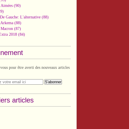
 Aimées
(90)
9)
De Gauche: L'alternative
(88)
n Arkema
(88)
t Macron
(87)
Extra 2018
(84)
nement
ous pour être averti des nouveaux articles
ers articles