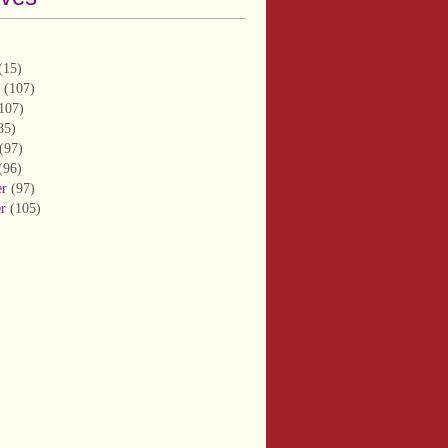
(15)
(107)
107)
85)
(97)
(96)
er
(97)
er
(105)