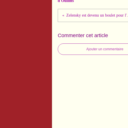
d'Oullins
Zelensky est devenu un boulet 
Commenter cet article
Ajouter un commentaire