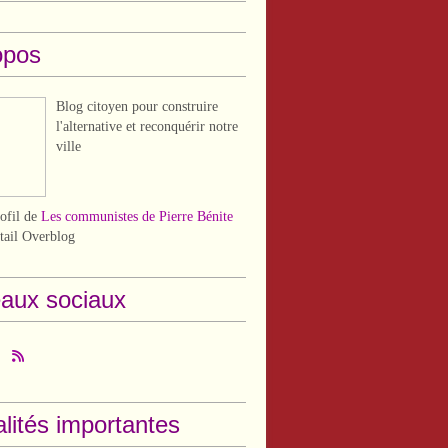
opos
Blog citoyen pour construire
l'alternative et reconquérir notre
ville
rofil de
Les communistes de Pierre Bénite
rtail Overblog
aux sociaux
lités importantes