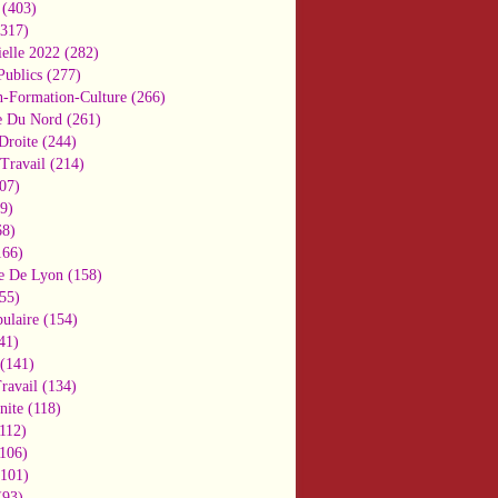
(403)
317)
ielle 2022
(282)
Publics
(277)
n-Formation-Culture
(266)
e Du Nord
(261)
Droite
(244)
Travail
(214)
07)
9)
8)
66)
e De Lyon
(158)
55)
ulaire
(154)
41)
(141)
ravail
(134)
nite
(118)
112)
106)
101)
93)