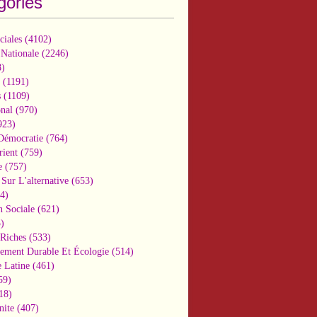
gories
ciales
(4102)
 Nationale
(2246)
)
(1191)
s
(1109)
onal
(970)
923)
 Démocratie
(764)
ient
(759)
e
(757)
Sur L'alternative
(653)
4)
n Sociale
(621)
)
-Riches
(533)
ement Durable Et Écologie
(514)
 Latine
(461)
59)
18)
nite
(407)