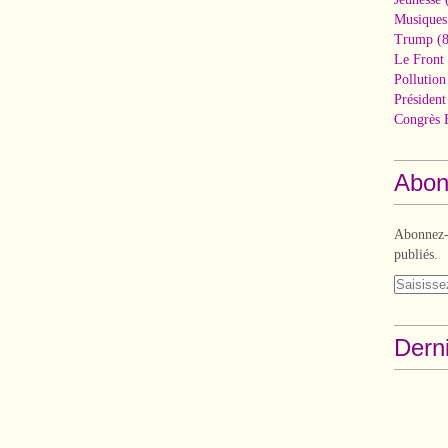
Musiques
Trump
(8
Le Front 
Pollutio
Présiden
Congrès 
Abon
Abonnez-v
publiés.
Derni