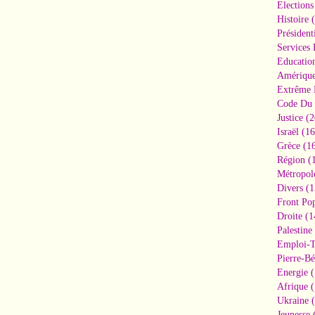
Elections
Histoire
(
Président
Services 
Educatio
Amériqu
Extrême 
Code Du 
Justice
(2
Israël
(16
Grèce
(16
Région
(1
Métropol
Divers
(1
Front Pop
Droite
(1
Palestine
Emploi-T
Pierre-Bé
Energie
(
Afrique
(
Ukraine
(
Jeunesse
(