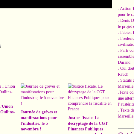
. Action-
pour le ca
. Denis 
le projet
. Fabien 
. Frédéri
civilisati
. Parti c
rassemble
Durand
. Qui doi
Rauch
. Statuts
Marseille
.Texte co
une alter
l’austérit
l'Union
. Texte d
Oullins-
Journée de grèves et
Marseille
manifestations pour
Justice fiscale. Le
l'industrie, le 5
décryptage de la CGT
novembre !
Finances Publiques