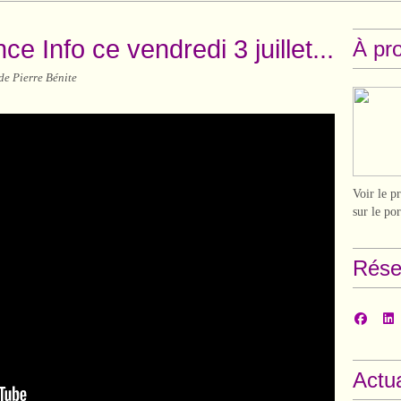
e Info ce vendredi 3 juillet...
À pr
de Pierre Bénite
Voir le p
sur le po
Rése
Actua