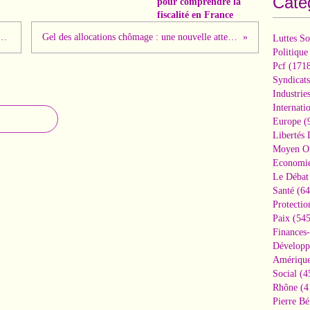
Caté
pour comprendre la
fiscalité en France
pour l'Europe ! Meloni met son véto à une nouvelle aide financière à Kiev !
Gel des allocations chômage : une nouvelle atteinte au pouvoir d'achat des demandeurs d'emploi après plusieurs années d’inflation
Luttes So
Politique
Pcf
(1718
Syndicats
Industrie
Internati
Europe
(
Libertés
Moyen Or
Economi
Le Débat 
Santé
(64
Protectio
Paix
(545
Finances
Développ
Amérique
Social
(4
Rhône
(4
Pierre Bé