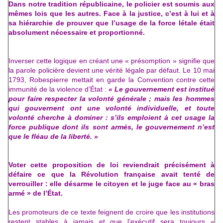
Dans notre tradition républicaine, le policier est soumis aux
mêmes lois que les autres. Face à la justice, c’est à lui et à
sa hiérarchie de prouver que l’usage de la force létale était
absolument nécessaire et proportionné.
Inverser cette logique en créant une « présomption » signifie que
la parole policière devient une vérité légale par défaut. Le 10 mai
1793, Robespierre mettait en garde la Convention contre cette
immunité de la violence d’État :
« Le gouvernement est institué
pour faire respecter la volonté générale ; mais les hommes
qui gouvernent ont une volonté individuelle, et toute
volonté cherche à dominer : s’ils emploient à cet usage la
force publique dont ils sont armés, le gouvernement n’est
que le fléau de la liberté. »
Voter cette proposition de loi reviendrait précisément à
défaire ce que la Révolution française avait tenté de
verrouiller : elle désarme le citoyen et le juge face au « bras
armé » de l’État.
Les promoteurs de ce texte feignent de croire que les institutions
restent stables à jamais et que l’exécutif sera toujours «