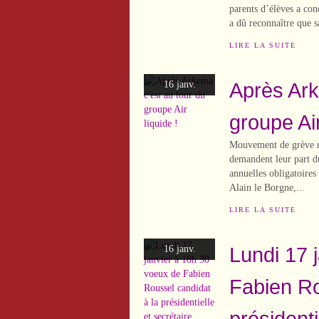
parents d’élèves a con
a dû reconnaître que s
LIRE LA SUITE
Après Ark
16 janv.
groupe Air
Mouvement de grève re
demandent leur part d
annuelles obligatoire
Alain le Borgne,...
LIRE LA SUITE
Lundi 17 
16 janv.
Fabien Ro
présidenti