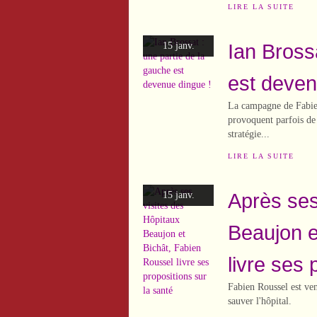
LIRE LA SUITE
Ian Bross
15 janv.
est deven
La campagne de Fabien
provoquent parfois de 
stratégie...
LIRE LA SUITE
Après ses
15 janv.
Beaujon e
livre ses 
Fabien Roussel est ven
sauver l'hôpital.