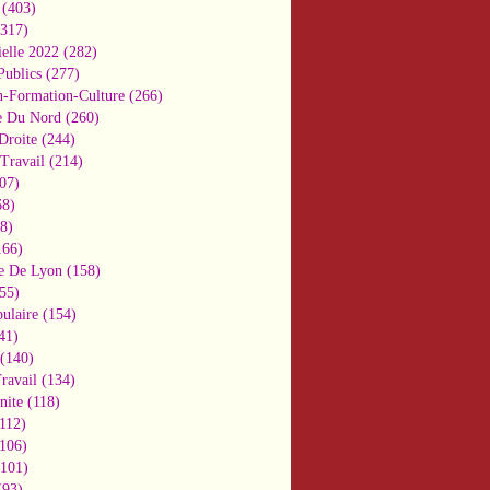
(403)
317)
ielle 2022
(282)
Publics
(277)
n-Formation-Culture
(266)
e Du Nord
(260)
Droite
(244)
Travail
(214)
07)
8)
8)
66)
e De Lyon
(158)
55)
ulaire
(154)
41)
(140)
ravail
(134)
nite
(118)
112)
106)
101)
93)