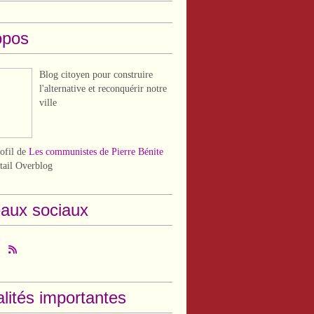
opos
Blog citoyen pour construire
l'alternative et reconquérir notre
ville
rofil de
Les communistes de Pierre Bénite
rtail Overblog
aux sociaux
lités importantes