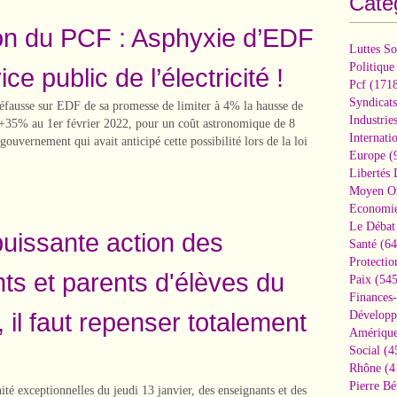
Caté
on du PCF : Asphyxie d’EDF
Luttes So
Politique
ce public de l’électricité !
Pcf
(1718
Syndicats
fausse sur EDF de sa promesse de limiter à 4% la hausse de
Industrie
 à +35% au 1er février 2022, pour un coût astronomique de 8
Internati
gouvernement qui avait anticipé cette possibilité lors de la loi
Europe
(
Libertés
Moyen Or
Economi
Le Débat 
puissante action des
Santé
(64
Protectio
ts et parents d'élèves du
Paix
(545
Finances
, il faut repenser totalement
Développ
Amérique
Social
(4
Rhône
(4
Pierre Bé
nité exceptionnelles du jeudi 13 janvier, des enseignants et des