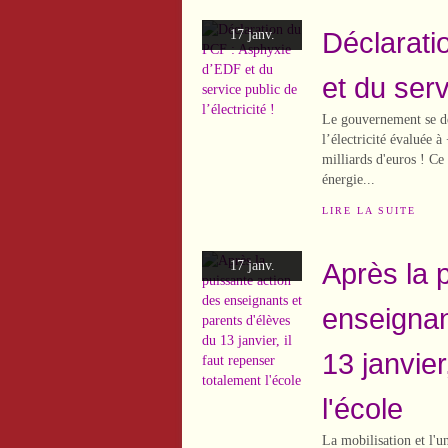
Déclarati
17 janv.
et du servi
Le gouvernement se dé
l’électricité évaluée
milliards d'euros ! Ce 
énergie...
LIRE LA SUITE
Après la 
17 janv.
enseignan
13 janvier
l'école
La mobilisation et l'u