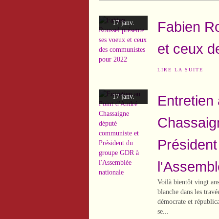
Fabien Ro
17 janv.
et ceux 
LIRE LA SUITE
Entretien
17 janv.
Chassaig
Présiden
l'Assembl
Voilà bientôt vingt a
blanche dans les travé
démocrate et républi
se...