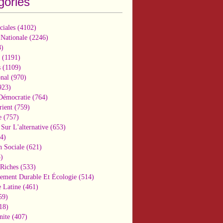
gories
ciales
(4102)
 Nationale
(2246)
)
(1191)
s
(1109)
onal
(970)
923)
 Démocratie
(764)
ient
(759)
e
(757)
Sur L'alternative
(653)
4)
n Sociale
(621)
)
-Riches
(533)
ement Durable Et Écologie
(514)
 Latine
(461)
59)
18)
nite
(407)