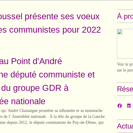
ussel présente ses voeux
À pr
des communistes pour 2022
 au Point d'André
Voir le p
sur le po
ne député communiste et
t du groupe GDR à
Rése
ée nationale
ns qu’ André Chassaigne promène sa silhouette et sa moustache
es de l’ Assemblée nationale . À la tête du groupe de la Gauche
caine depuis 2012, le député communiste du Puy-de-Dôme, qui
Actua