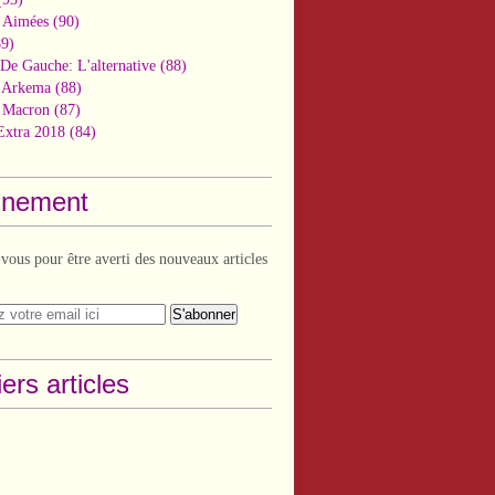
 Aimées
(90)
9)
De Gauche: L'alternative
(88)
n Arkema
(88)
t Macron
(87)
Extra 2018
(84)
nement
ous pour être averti des nouveaux articles
ers articles