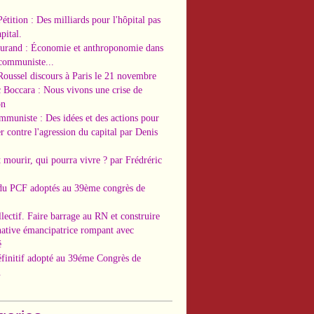
Pétition : Des milliards pour l'hôpital pas
pital.
Durand : Économie et anthroponomie dans
 communiste...
Roussel discours à Paris le 21 novembre
c Boccara : Nous vivons une crise de
on
ommuniste : Des idées et des actions pour
r contre l'agression du capital par Denis
t mourir, qui pourra vivre ? par Frédréric
 du PCF adoptés au 39ème congrès de
llectif. Faire barrage au RN et construire
native émancipatrice rompant avec
é
éfinitif adopté au 39éme Congrès de
.