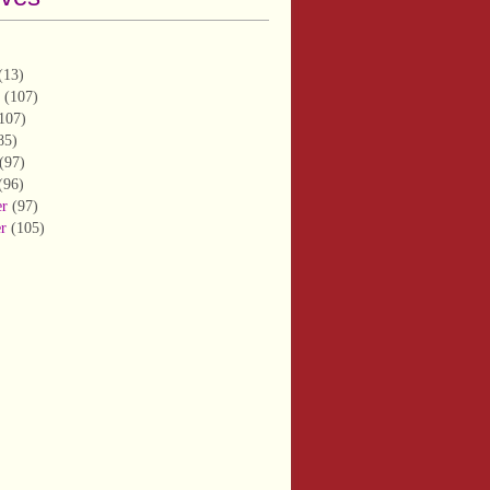
(13)
(107)
107)
85)
(97)
(96)
er
(97)
er
(105)