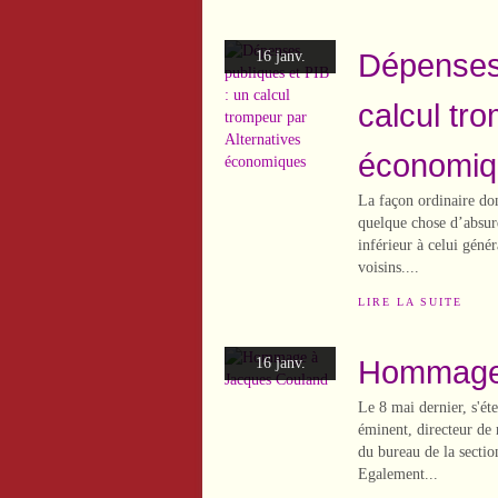
Dépenses 
16 janv.
calcul tr
économiq
La façon ordinaire don
quelque chose d’absur
inférieur à celui géné
voisins....
LIRE LA SUITE
Hommage 
16 janv.
Le 8 mai dernier, s'ét
éminent, directeur de
du bureau de la sectio
Egalement...