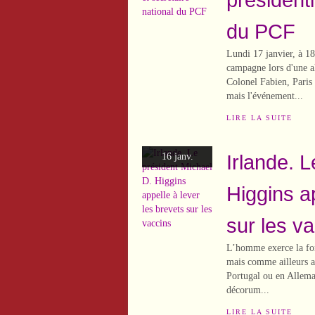
du PCF
Lundi 17 janvier, à 18
campagne lors d'une a
Colonel Fabien, Paris 
mais l'événement...
LIRE LA SUITE
Irlande. 
16 janv.
Higgins ap
sur les v
L’homme exerce la fon
mais comme ailleurs a
Portugal ou en Allema
décorum...
LIRE LA SUITE