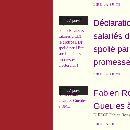
LIRE LA SUITE
Déclarati
17 janv.
salariés 
spolié par
promesses
LIRE LA SUITE
Fabien R
17 janv.
Gueules
DIRECT Fabien Rousse
LIRE LA SUITE