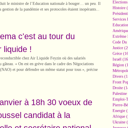
Elections
duit le ministre de l’Education nationale à bouger… un peu. Il
Histoire
(
a gestion de la pandémie et ses protocoles étaient inopérants...
Président
Services 
Educatio
Amériqu
ema c'est au tour du
Extrême 
Code Du 
 liquide !
Justice
(2
Grèce
(16
conductible chez Air Liquide Feyzin où des salariés
Israël
(16
u gâteau. « On est en grève dans le cadre des Négociations
Région
(1
s (NAO) et pour défendre un même statut pour tous », précise
Métropol
Divers
(1
Front Pop
Droite
(1
Palestine
Emploi-T
janvier à 18h 30 voeux de
Pierre-Bé
Energie
(
ussel candidat à la
Afrique
(
Ukraine
(
elle et secrétaire national
Jeunesse
(