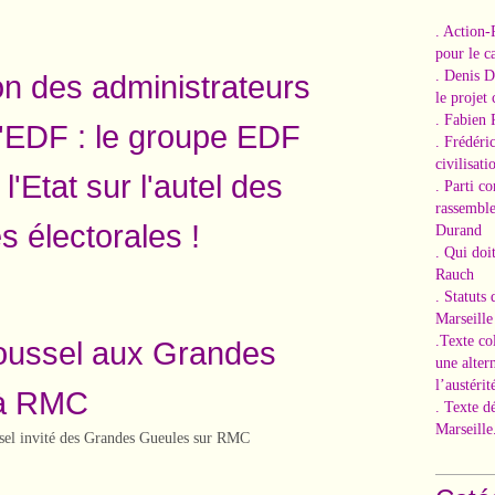
. Action-
pour le ca
. Denis 
on des administrateurs
le projet
. Fabien 
d'EDF : le groupe EDF
. Frédéri
civilisati
 l'Etat sur l'autel des
. Parti c
rassemble
 électorales !
Durand
. Qui doi
Rauch
. Statuts
Marseille
.Texte co
oussel aux Grandes
une alter
l’austérit
 à RMC
. Texte d
Marseille
l invité des Grandes Gueules sur RMC