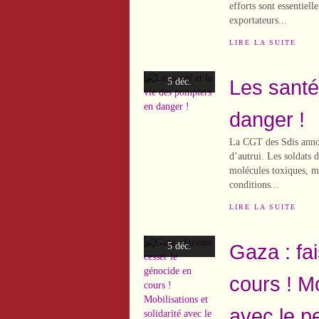
efforts sont essentiell
exportateurs...
LIRE LA SUITE
Les santé
5 déc.
danger !
La CGT des Sdis annon
d’autrui. Les soldats 
molécules toxiques, ma
conditions...
LIRE LA SUITE
Gaza : fa
5 déc.
cours ! Mo
avec le p