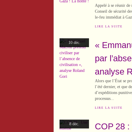
Appelé à se réunir de
Conseil de sécurité de
le-feu immédiat à Gaza
LIRE LA SUITE
« Emmanue
10 déc.
par l’abse
analyse R
Alors que l’État se pr
l’été dernier, et que 
d’expéditions punitive
processus...
LIRE LA SUITE
COP 28 :
8 déc.