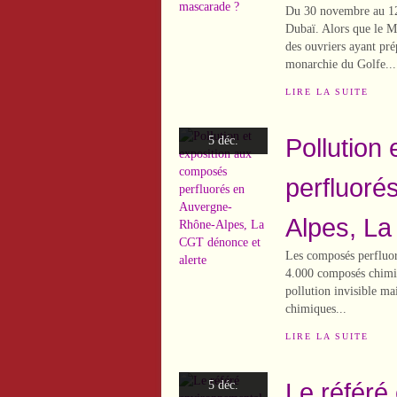
Du 30 novembre au 12 
Dubaï. Alors que le MJ
des ouvriers ayant pr
monarchie du Golfe...
LIRE LA SUITE
Pollution
5 déc.
perfluoré
Alpes, La
Les composés perfluor
4.000 composés chimiqu
pollution invisible ma
chimiques...
LIRE LA SUITE
Le référé
5 déc.