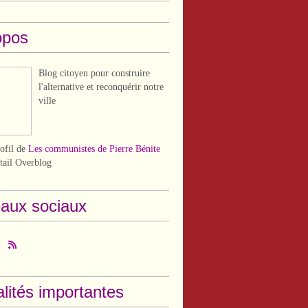
opos
Blog citoyen pour construire
l'alternative et reconquérir notre
ville
rofil de
Les communistes de Pierre Bénite
rtail Overblog
aux sociaux
lités importantes