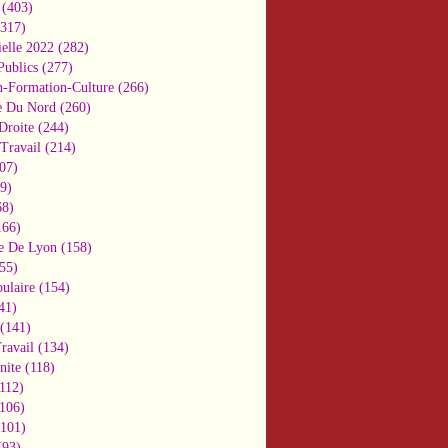
(403)
317)
ielle 2022
(282)
Publics
(277)
n-Formation-Culture
(266)
e Du Nord
(260)
Droite
(244)
Travail
(214)
07)
9)
8)
66)
e De Lyon
(158)
55)
ulaire
(154)
41)
(141)
ravail
(134)
nite
(118)
112)
106)
101)
93)