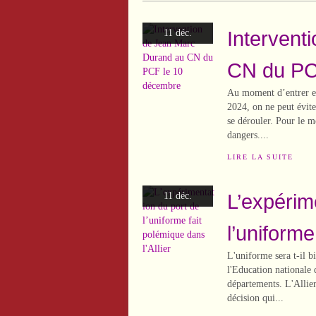
Intervent
11 déc.
CN du PC
Au moment d’entrer en
2024, on ne peut évite
se dérouler. Pour le m
dangers....
LIRE LA SUITE
L’expérim
11 déc.
l’uniforme
L'uniforme sera t-il bi
l'Education nationale
départements. L'Allie
décision qui...