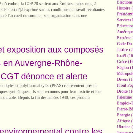
Elections
décembre, la COP 28 se tient aux Émirats arabes unis, à
Histoire
(
CF s’est déjà exprimé sur les conditions de travail révoltantes
Président
éparé l’accueil du sommet, son organisation dans une
Services 
Educatio
Amériqu
Extrême 
Code Du 
 et exposition aux composés
Justice
(2
Israël
(16
s en Auvergne-Rhône-
Grèce
(16
Région
(1
 CGT dénonce et alerte
Métropol
Divers
(1
Front Pop
oalkylés et polyfluoroalkylés (PFAS) représentent près de
Droite
(1
es synthétiques. Ils sont reconnus pour leur toxicité et leur
Palestine
is durable. Depuis la fin des années 1940, ces produits
Emploi-T
Pierre-Bé
Energie
(
Afrique
(
Ukraine
(
 environnemental contre les
Jeunesse
(