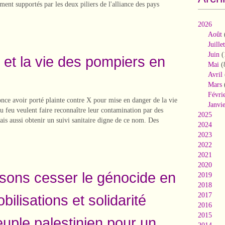
ement supportés par les deux piliers de l'alliance des pays
2026
Août
Juillet
Juin
(
 et la vie des pompiers en
Mai
(
Avril
Mars
Févri
ce avoir porté plainte contre X pour mise en danger de la vie
Janvi
du feu veulent faire reconnaître leur contamination par des
2025
is aussi obtenir un suivi sanitaire digne de ce nom. Des
2024
2023
2022
2021
2020
isons cesser le génocide en
2019
2018
2017
bilisations et solidarité
2016
2015
euple palestinien pour un