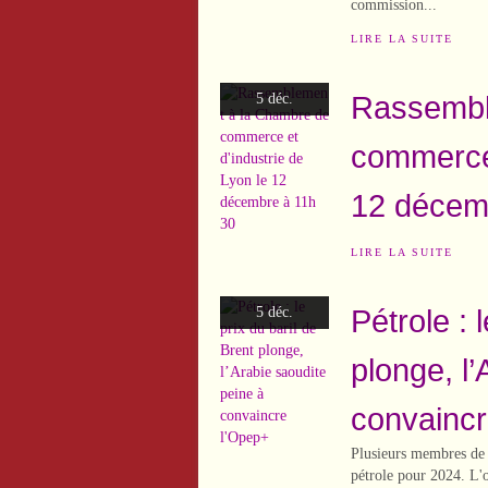
commission...
LIRE LA SUITE
Rassembl
5 déc.
commerce 
12 décem
LIRE LA SUITE
Pétrole : 
5 déc.
plonge, l
convaincr
Plusieurs membres de 
pétrole pour 2024. L'o