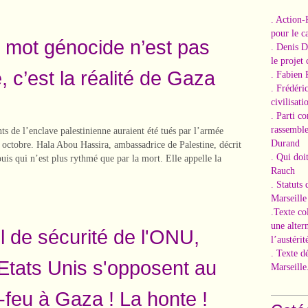
. Action-
pour le ca
 mot génocide n’est pas
. Denis 
le projet
 c’est la réalité de Gaza
. Fabien 
. Frédéri
civilisati
. Parti c
rassemble
ts de l’enclave palestinienne auraient été tués par l’armée
Durand
7 octobre. Hala Abou Hassira, ambassadrice de Palestine, décrit
. Qui doi
uis qui n’est plus rythmé que par la mort. Elle appelle la
Rauch
. Statuts
Marseille
.Texte co
une alter
l de sécurité de l'ONU,
l’austérit
. Texte d
 Etats Unis s'opposent au
Marseille
-feu à Gaza ! La honte !