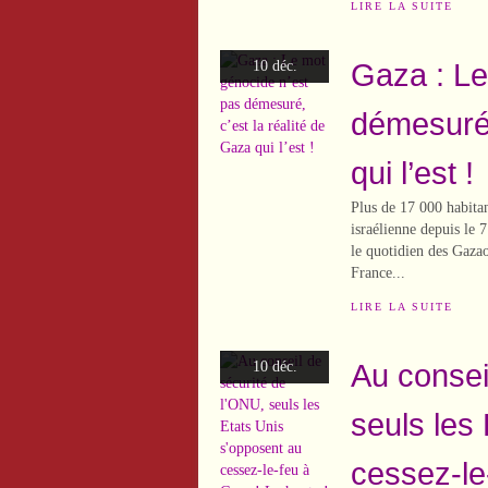
LIRE LA SUITE
Gaza : Le
10 déc.
démesuré,
qui l’est !
Plus de 17 000 habitan
israélienne depuis le 
le quotidien des Gazao
France...
LIRE LA SUITE
Au consei
10 déc.
seuls les
cessez-le