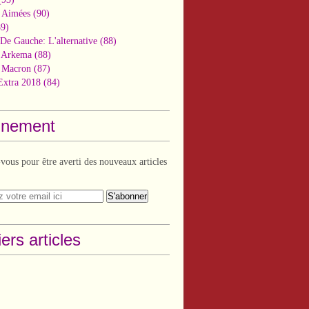
 Aimées
(90)
9)
De Gauche: L'alternative
(88)
n Arkema
(88)
t Macron
(87)
Extra 2018
(84)
nement
ous pour être averti des nouveaux articles
ers articles