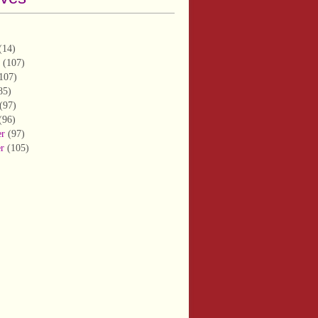
(14)
(107)
107)
85)
(97)
(96)
er
(97)
er
(105)