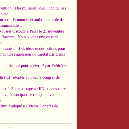
Pétition : Des milliards pour l'hôpital pas
pital.
Durand : Économie et anthroponomie dans
 communiste...
Roussel discours à Paris le 21 novembre
c Boccara : Nous vivons une crise de
on
ommuniste : Des idées et des actions pour
r contre l'agression du capital par Denis
t mourir, qui pourra vivre ? par Frédréric
 du PCF adoptés au 39ème congrès de
llectif. Faire barrage au RN et construire
native émancipatrice rompant avec
é
éfinitif adopté au 39éme Congrès de
.