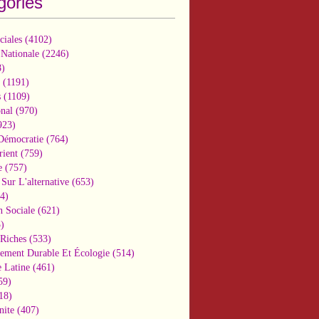
gories
ciales
(4102)
 Nationale
(2246)
)
(1191)
s
(1109)
onal
(970)
923)
 Démocratie
(764)
ient
(759)
e
(757)
Sur L'alternative
(653)
4)
n Sociale
(621)
)
-Riches
(533)
ement Durable Et Écologie
(514)
 Latine
(461)
59)
18)
nite
(407)