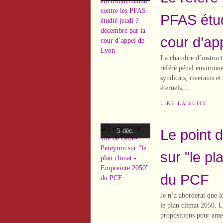
PFAS étud
cour d’ap
La chambre d’instruct
référé pénal environne
syndicats, riverains e
éternels,...
LIRE LA SUITE
Le point 
5 déc.
sur "le pl
du PCF
Je n’a aborderai que l
le plan climat 2050. 
propositions pour ame