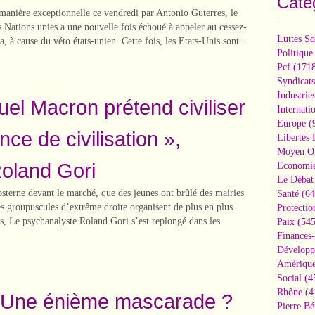
Caté
 manière exceptionnelle ce vendredi par Antonio Guterres, le
s Nations unies a une nouvelle fois échoué à appeler au cessez-
Luttes So
, à cause du véto états-unien. Cette fois, les Etats-Unis sont...
Politique
Pcf
(1718
Syndicats
Industrie
l Macron prétend civiliser
Internati
Europe
(
nce de civilisation »,
Libertés
Moyen Or
oland Gori
Economi
Le Débat 
osterne devant le marché, que des jeunes ont brûlé des mairies
Santé
(64
des groupuscules d’extrême droite organisent de plus en plus
Protectio
s, Le psychanalyste Roland Gori s’est replongé dans les
Paix
(545
Finances
Développ
Amérique
Social
(4
Rhône
(4
 Une énième mascarade ?
Pierre Bé