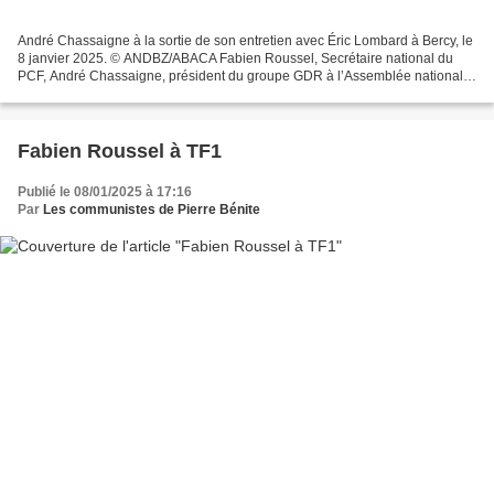
André Chassaigne à la sortie de son entretien avec Éric Lombard à Bercy, le
8 janvier 2025. © ANDBZ/ABACA Fabien Roussel, Secrétaire national du
PCF, André Chassaigne, président du groupe GDR à l’Assemblée nationale
et Cécile Cukierman, présidente du...
Fabien Roussel à TF1
Publié le 08/01/2025 à 17:16
Par
Les communistes de Pierre Bénite