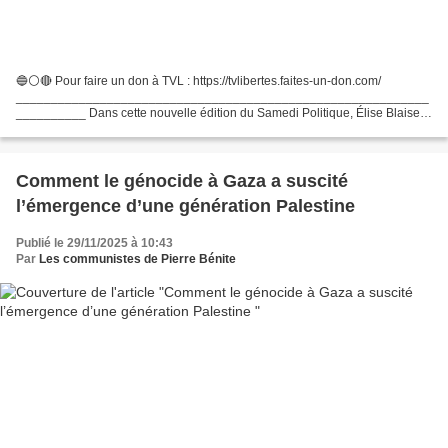
🔵⚪🔴 Pour faire un don à TVL : https://tvlibertes.faites-un-don.com/
___________________________________________________________
__________ Dans cette nouvelle édition du Samedi Politique, Élise Blaise
reçoit Caroline Galactéros, docteur en science politique...
Comment le génocide à Gaza a suscité
l’émergence d’une génération Palestine
Publié le 29/11/2025 à 10:43
Par
Les communistes de Pierre Bénite