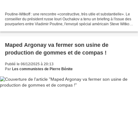
Poutine-Witkoff : une rencontre «constructive, très utile et substantielle». Le
conseiller du président russe Iouri Ouchakov a tenu un briefing à l'issue des
pourparlers entre Vladimir Poutine, l'envoyé spécial américain Steve Witkoff,
et Jared Kushner,...
Maped Argonay va fermer son usine de
production de gommes et de compas !
Publié le 06/12/2025 à 20:13
Par
Les communistes de Pierre Bénite