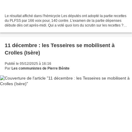
Le résultat affiché dans l'hémicycle Les députés ont adopté la partie recettes
du PLFSS par 166 voix pour, 140 contre. L’examen de la partie dépenses
débute dès cet après-midi. Qui a voté quoi lors du scrutin sur les recettes ?
Le verdict est tombé. L’Assemblée...
11 décembre : les Tesseires se mobilisent à
Crolles (Isère)
Publié le 05/12/2025 à 16:16
Par
Les communistes de Pierre Bénite