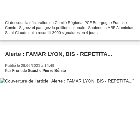
Ci-dessous la déclaration du Comité Régional PCF Bourgogne Franche
Comté : Signez et partagez la pétition nationale : Soutenons MBF Aluminium
Saint-Claude qui a recueilli 3000 signatures en 4 jours.
https://www.change.org/p/ciotyens-soutenons-mbf-alu...
Alerte : FAMAR LYON, BIS - REPETITA...
Publié le 29/06/2021 à 14:49
Par
Front de Gauche Pierre Bénite