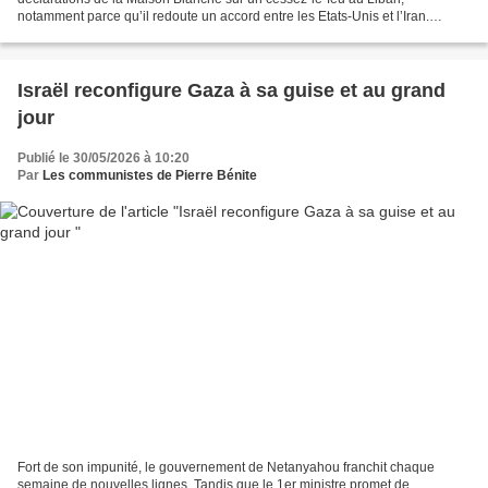
notamment parce qu’il redoute un accord entre les Etats-Unis et l’Iran.
L’espoir d’un répit pour le Liban n’aura...
Israël reconfigure Gaza à sa guise et au grand
jour
Publié le 30/05/2026 à 10:20
Par
Les communistes de Pierre Bénite
Fort de son impunité, le gouvernement de Netanyahou franchit chaque
semaine de nouvelles lignes. Tandis que le 1er ministre promet de