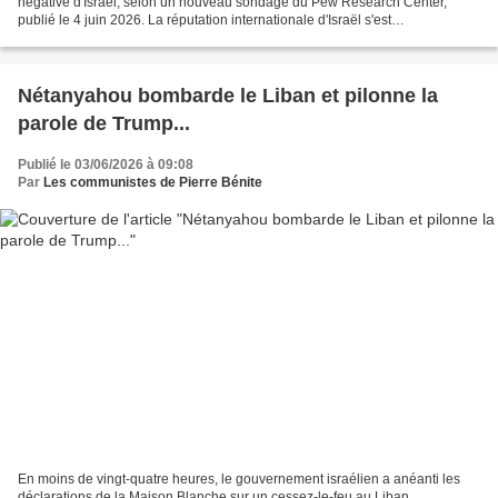
négative d'Israël, selon un nouveau sondage du Pew Research Center,
publié le 4 juin 2026. La réputation internationale d'Israël s'est
considérablement dégradée depuis le début...
Nétanyahou bombarde le Liban et pilonne la
parole de Trump...
Publié le 03/06/2026 à 09:08
Par
Les communistes de Pierre Bénite
En moins de vingt-quatre heures, le gouvernement israélien a anéanti les
déclarations de la Maison Blanche sur un cessez-le-feu au Liban,