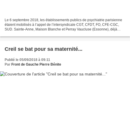
Le 6 septembre 2018, les établissements publics de psychiatrie parisienne
étaient mobilisés à l’appel de l’intersyndicale CGT, CFDT, FO, CFE-CGC,
SUD. Sainte-Anne, Maison Blanche et Perray Vaucluse (Essonne), déjà
regroupés en Groupement Hospitalier de...
Creil se bat pour sa maternité...
Publié le 05/09/2018 à 09:11
Par
Front de Gauche Pierre Bénite