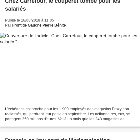
Chez Carrefour, le couperet tombe pour les
salariés
Publié le 16/08/2018 à 11:05
Par
Front de Gauche Pierre Bénite
L'échéance est proche pour les 1 900 employés des magasins Proxy non
reclassés, qui perdront leur poste en septembre. Les actionnaires, eux, se
partagent 350 millions d'euros. Voilà un mois que les 243 magasins de
Carrefour Proxy (ex-Dia) ont baissé le...