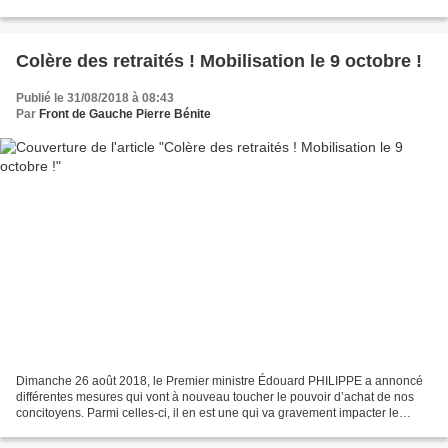
celui d’une politique idéologique...
Colère des retraités ! Mobilisation le 9 octobre !
Publié le 31/08/2018 à 08:43
Par
Front de Gauche Pierre Bénite
Dimanche 26 août 2018, le Premier ministre Édouard PHILIPPE a annoncé
différentes mesures qui vont à nouveau toucher le pouvoir d’achat de nos
concitoyens. Parmi celles-ci, il en est une qui va gravement impacter le
pouvoir d’achat des retraités : après...