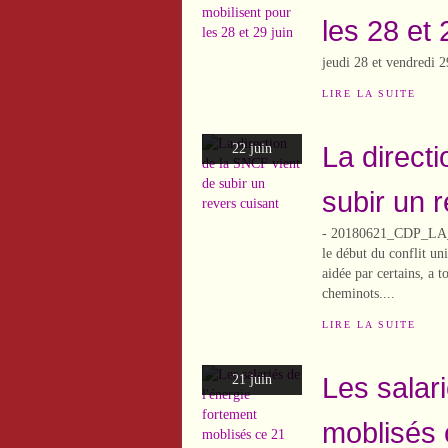
les 28 et 
jeudi 28 et vendredi 2
LIRE LA SUITE
La direct
22 juin
subir un 
- 20180621_CDP_LA_
le début du conflit un
aidée par certains, a 
cheminots....
LIRE LA SUITE
Les salari
21 juin
moblisés 