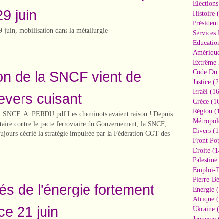
Elections
29 juin
Histoire
(
Président
9 juin, mobilisation dans la métallurgie
Services 
Educatio
Amériqu
Extrême 
ion de la SNCF vient de
Code Du 
Justice
(2
Israël
(16
revers cuisant
Grèce
(16
Région
(1
SNCF_A_PERDU.pdf Les cheminots avaient raison ! Depuis
Métropol
itaire contre le pacte ferroviaire du Gouvernement, la SNCF,
Divers
(1
toujours décrié la stratégie impulsée par la Fédération CGT des
Front Pop
Droite
(1
Palestine
Emploi-T
Pierre-Bé
és de l'énergie fortement
Energie
(
Afrique
(
ce 21 juin
Ukraine
(
Jeunesse
(