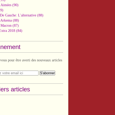
 Aimées
(90)
9)
De Gauche: L'alternative
(88)
n Arkema
(88)
t Macron
(87)
Extra 2018
(84)
nement
ous pour être averti des nouveaux articles
ers articles