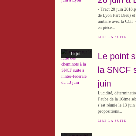
- Tract 28 juin 2018.
de Lyon Part Dieu) et 
unitaire avec la CGT 
en pièce...
LIRE LA SUITE
Le point s
16 juin
la SNCF su
juin
Lucidité, déterminatio
l’aube de la 16ème séq
s’est réunie le 13 jui
propositions...
LIRE LA SUITE