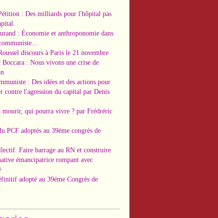
Pétition : Des milliards pour l'hôpital pas
pital.
Durand : Économie et anthroponomie dans
 communiste...
Roussel discours à Paris le 21 novembre
c Boccara : Nous vivons une crise de
on
ommuniste : Des idées et des actions pour
r contre l'agression du capital par Denis
t mourir, qui pourra vivre ? par Frédréric
 du PCF adoptés au 39ème congrès de
llectif. Faire barrage au RN et construire
native émancipatrice rompant avec
é
éfinitif adopté au 39éme Congrès de
.