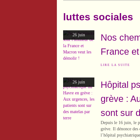
luttes sociales
Nos chemi
26 juin
France et
LIRE LA SUITE
Hôpital p
26 juin
grève : A
sont sur 
Depuis le 16 juin, le 
grève. Il dénonce des 
l’hôpital psychiatriqu