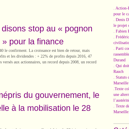
. Action-
pour le ca
. Denis 
le projet
n disons stop au « pognon
. Fabien 
. Frédéri
 » pour la finance
civilisati
. Parti c
0 le confirment. La croissance est bien de retour, mais
rassemble
fits et les dividendes : + 22% de profits depuis 2016, 47
Durand
s versés aux actionnaires, un record depuis 2008, un record
. Qui doi
Rauch
. Statuts
Marseille
.Texte co
épris du gouvernement, le
une alter
l’austérit
e à la mobilisation le 28
. Texte d
Marseille