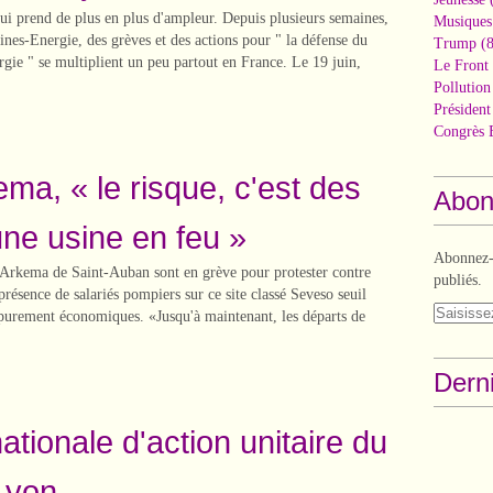
i prend de plus en plus d'ampleur. Depuis plusieurs semaines,
Musiques
nes-Energie, des grèves et des actions pour " la défense du
Trump
(8
ergie " se multiplient un peu partout en France. Le 19 juin,
Le Front 
Pollutio
Présiden
Congrès 
ma, « le risque, c'est des
Abon
une usine en feu »
Abonnez-v
e Arkema de Saint-Auban sont en grève pour protester contre
publiés.
présence de salariés pompiers sur ce site classé Seveso seuil
 purement économiques. «Jusqu'à maintenant, les départs de
Derni
tionale d'action unitaire du
 Lyon