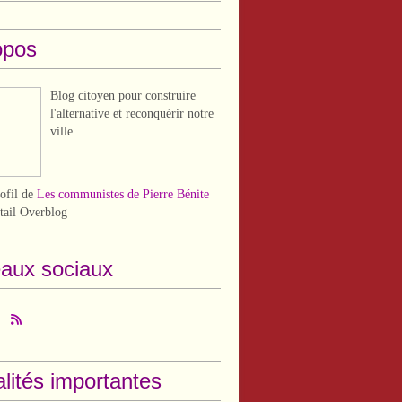
opos
Blog citoyen pour construire
l'alternative et reconquérir notre
ville
rofil de
Les communistes de Pierre Bénite
rtail Overblog
aux sociaux
lités importantes