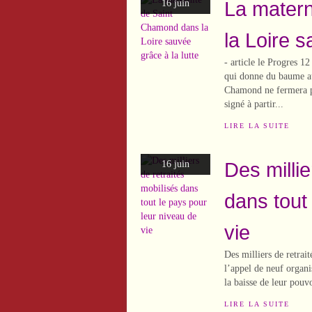
La mater
16 juin
la Loire s
- article le Progres 
qui donne du baume au
Chamond ne fermera pa
signé à partir...
LIRE LA SUITE
Des millie
16 juin
dans tout
vie
Des milliers de retrait
l’appel de neuf organi
la baisse de leur pouv
LIRE LA SUITE