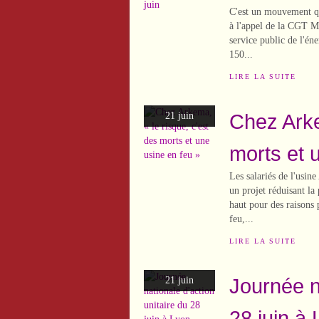
C'est un mouvement qu
à l'appel de la CGT Mi
service public de l'én
150...
LIRE LA SUITE
Chez Arke
21 juin
morts et 
Les salariés de l'usin
un projet réduisant la 
haut pour des raisons
feu,...
LIRE LA SUITE
Journée na
21 juin
28 juin à