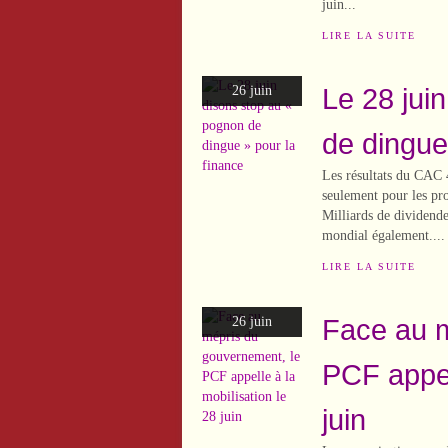
juin...
LIRE LA SUITE
Le 28 jui
26 juin
de dingue
Les résultats du CAC 4
seulement pour les pro
Milliards de dividende
mondial également....
LIRE LA SUITE
Face au m
26 juin
PCF appell
juin