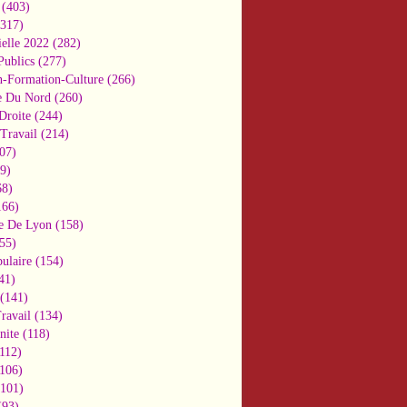
(403)
317)
ielle 2022
(282)
Publics
(277)
n-Formation-Culture
(266)
e Du Nord
(260)
Droite
(244)
Travail
(214)
07)
9)
8)
66)
e De Lyon
(158)
55)
ulaire
(154)
41)
(141)
ravail
(134)
nite
(118)
112)
106)
101)
93)