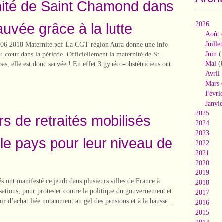
nité de Saint Chamond dans
auvée grâce à la lutte
2026
Août
Juillet
12 06 2018 Maternite.pdf La CGT région Aura donne une info
Juin
(
 cœur dans la période. Officiellement la maternité de St
Mai
(
s, elle est donc sauvée ! En effet 3 gynéco-obstétriciens ont
Avril
Mars
Févri
Janvi
2025
rs de retraités mobilisés
2024
2023
 le pays pour leur niveau de
2022
2021
2020
2019
és ont manifesté ce jeudi dans plusieurs villes de France à
2018
sations, pour protester contre la politique du gouvernement et
2017
oir d’achat liée notamment au gel des pensions et à la hausse...
2016
2015