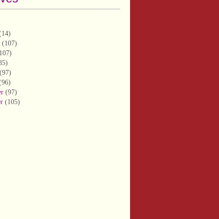
(14)
(107)
107)
85)
(97)
(96)
er
(97)
er
(105)