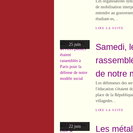
Les organisations synd
de mobilisation interp
entendre au gouverneme
étudiant-es,...
LIRE LA SUITE
Samedi, l
25 juin
rassemblé
de notre 
Les défenseurs des ser
l'éducation s'étaient 
place de la République
villagedes...
LIRE LA SUITE
Les métal
22 juin