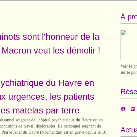
À pr
nots sont l'honneur de la
 Macron veut les démolir !
Voir le p
sur le po
sychiatrique du Havre en
Rése
ux urgences, les patients
des matelas par terre
personnel soignant de l'hôpital psychiatrique du Havre est en
conditions de travail déplorables. Le personnel soignant de
Actua
e Pierre Janet du Havre (Normandie) est en grève depuis le 16