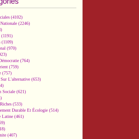
gories
ciales
(4102)
 Nationale
(2246)
)
(1191)
s
(1109)
onal
(970)
923)
 Démocratie
(764)
ient
(759)
e
(757)
Sur L'alternative
(653)
4)
n Sociale
(621)
)
-Riches
(533)
ement Durable Et Écologie
(514)
 Latine
(461)
59)
18)
nite
(407)