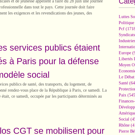
Caté
icales et de jeunesse appellent à faire du 28 juin une journée
rofessionnelle dans tout le pays. Cette journée doit faire
nt les exigences et les revendications des jeunes, des
Luttes So
Politique
Pcf
(1718
Syndicats
Industrie
es services publics étaient
Internati
Europe
(
s à Paris pour la défense
Libertés
Moyen Or
Economi
modèle social
Le Débat 
Santé
(64
vices publics de santé, des transports, du logement, de
Protectio
donné rendez-vous place de la République à Paris, ce samedi. La
Paix
(545
 était, ce samedi, occupée par les participants déterminés au
Finances
Développ
Amérique
Social
(4
Rhône
(4
los CGT se mobilisent pour
Pierre Bé