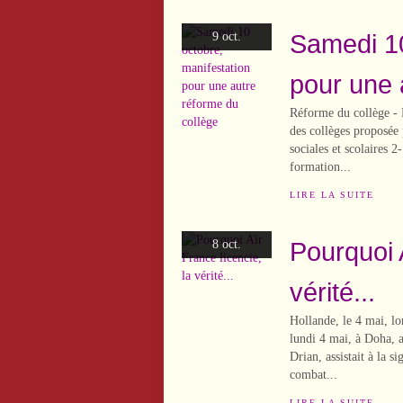
Samedi 10
9 oct.
pour une 
Réforme du collège - 
des collèges proposée 
sociales et scolaires 
formation...
LIRE LA SUITE
Pourquoi A
8 oct.
vérité...
Hollande, le 4 mai, lo
lundi 4 mai, à Doha, 
Drian, assistait à la s
combat...
LIRE LA SUITE