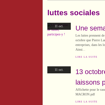
luttes sociales
Une semai
11 oct.
Les luttes prennent de
octobre que Pierre Lau
entreprises, dans les l
Ainsi...
LIRE LA SUITE
13 octobr
11 oct.
laissons p
Affichette pour le ras
MACRON.pdf
LIRE LA SUITE