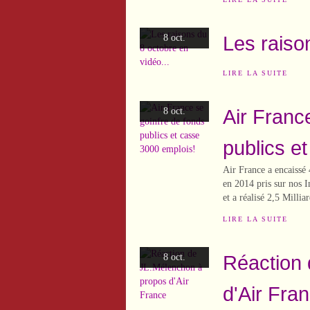
Les raiso
8 oct.
LIRE LA SUITE
Air Franc
8 oct.
publics e
Air France a encaissé
en 2014 pris sur nos I
et a réalisé 2,5 Millia
LIRE LA SUITE
Réaction
8 oct.
d'Air Fra