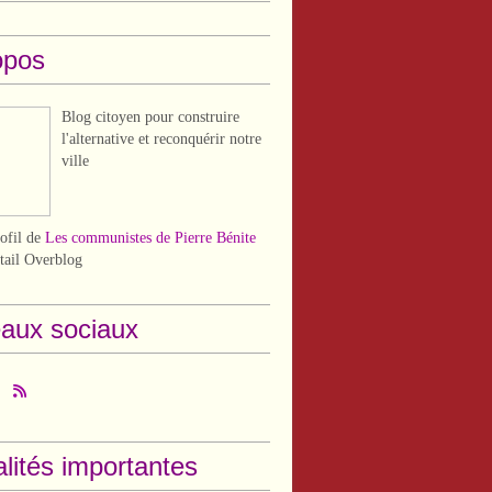
opos
Blog citoyen pour construire
l'alternative et reconquérir notre
ville
rofil de
Les communistes de Pierre Bénite
rtail Overblog
aux sociaux
lités importantes