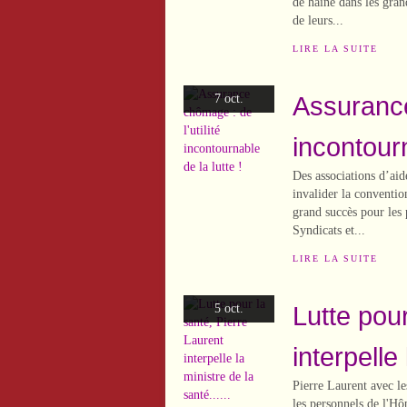
de haine dans les grand
de leurs...
LIRE LA SUITE
Assurance
7 oct.
incontourn
Des associations d’aid
invalider la conventi
grand succès pour les
Syndicats et...
LIRE LA SUITE
Lutte pour
5 oct.
interpelle 
Pierre Laurent avec le
les personnels de l'Hôp