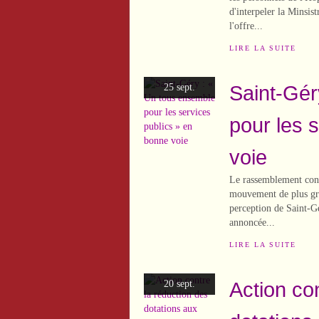
d'interpeler la Minsis
l'offre...
LIRE LA SUITE
Saint-Gér
25 sept.
pour les 
voie
Le rassemblement cont
mouvement de plus gra
perception de Saint-Gé
annoncée...
LIRE LA SUITE
Action co
20 sept.