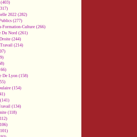
(403)
317)
ielle 2022
(282)
Publics
(277)
n-Formation-Culture
(266)
e Du Nord
(261)
Droite
(244)
Travail
(214)
07)
9)
8)
66)
e De Lyon
(158)
55)
ulaire
(154)
41)
(141)
ravail
(134)
nite
(118)
112)
106)
101)
93)