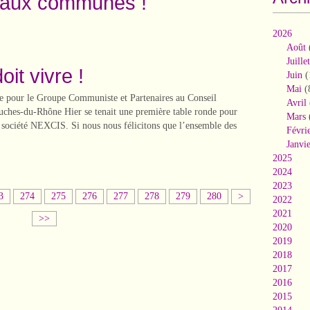
s aux communes !
2026
Août
Juillet
it vivre !
Juin
(
Mai
(
 pour le Groupe Communiste et Partenaires au Conseil
Avril
ches-du-Rhône Hier se tenait une première table ronde pour
Mars
a société NEXCIS. Si nous nous félicitons que l’ensemble des
Févri
Janvi
2025
2024
2023
2
3
274
275
276
277
278
279
280
>
2022
9
2021
>>
0
2020
2019
2018
2017
2016
2015