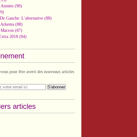
 Aimées
(90)
9)
De Gauche: L'alternative
(88)
n Arkema
(88)
t Macron
(87)
Extra 2018
(84)
nement
ous pour être averti des nouveaux articles
ers articles