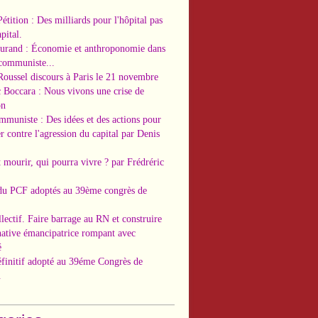
Pétition : Des milliards pour l'hôpital pas
pital.
Durand : Économie et anthroponomie dans
 communiste...
Roussel discours à Paris le 21 novembre
c Boccara : Nous vivons une crise de
on
ommuniste : Des idées et des actions pour
r contre l'agression du capital par Denis
t mourir, qui pourra vivre ? par Frédréric
 du PCF adoptés au 39ème congrès de
llectif. Faire barrage au RN et construire
native émancipatrice rompant avec
é
éfinitif adopté au 39éme Congrès de
.