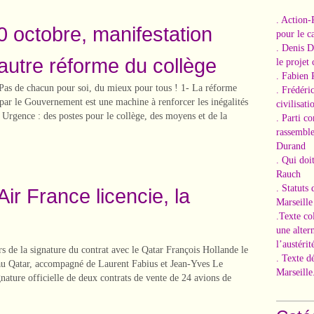
. Action-
 octobre, manifestation
pour le ca
. Denis 
autre réforme du collège
le projet
. Fabien 
Pas de chacun pour soi, du mieux pour tous ! 1- La réforme
. Frédéri
par le Gouvernement est une machine à renforcer les inégalités
civilisati
2- Urgence : des postes pour le collège, des moyens et de la
. Parti c
rassemble
Durand
. Qui doi
Rauch
. Statuts
ir France licencie, la
Marseille
.Texte co
une alter
l’austérit
rs de la signature du contrat avec le Qatar François Hollande le
. Texte d
au Qatar, accompagné de Laurent Fabius et Jean-Yves Le
Marseille
ignature officielle de deux contrats de vente de 24 avions de