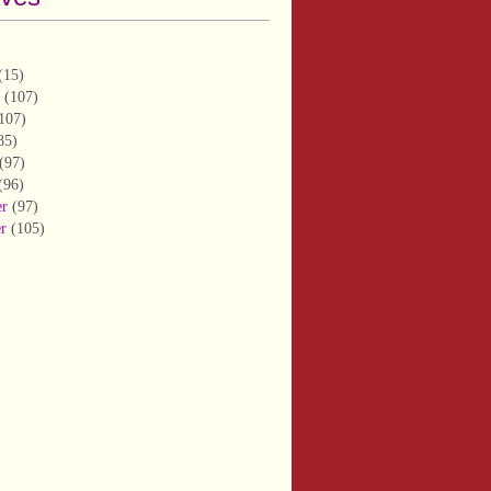
(15)
(107)
107)
85)
(97)
(96)
er
(97)
er
(105)