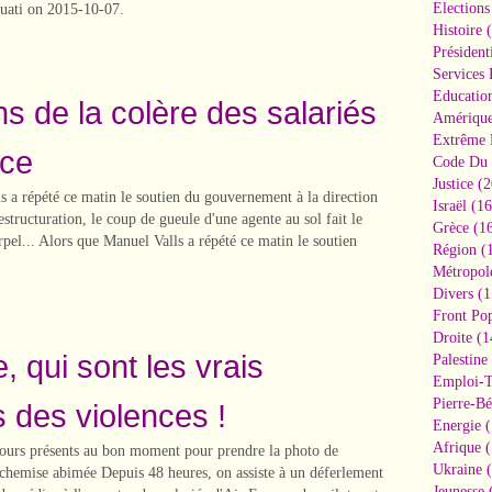
Elections
uati on 2015-10-07.
Histoire
(
Président
Services 
Educatio
ns de la colère des salariés
Amériqu
Extrême 
nce
Code Du 
Justice
(2
s a répété ce matin le soutien du gouvernement à la direction
Israël
(16
estructuration, le coup de gueule d'une agente au sol fait le
Grèce
(16
rpel... Alors que Manuel Valls a répété ce matin le soutien
Région
(1
Métropol
Divers
(1
Front Pop
Droite
(1
, qui sont les vrais
Palestine
Emploi-T
Pierre-Bé
 des violences !
Energie
(
Afrique
(
ours présents au bon moment pour prendre la photo de
Ukraine
(
 chemise abimée Depuis 48 heures, on assiste à un déferlement
Jeunesse
(