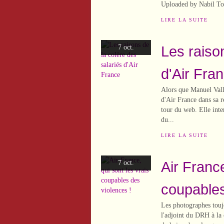
Uploaded by Nabil To
LIRE LA SUITE
Les raiso
7 oct.
d'Air Fra
Alors que Manuel Vall
d'Air France dans sa r
tour du web. Elle inte
du...
LIRE LA SUITE
Air France
7 oct.
coupables
Les photographes touj
l'adjoint du DRH à la