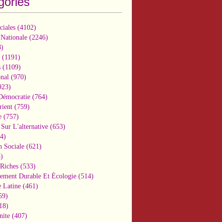
gories
ciales
(4102)
 Nationale
(2246)
)
(1191)
s
(1109)
onal
(970)
923)
 Démocratie
(764)
ient
(759)
e
(757)
Sur L'alternative
(653)
4)
n Sociale
(621)
)
-Riches
(533)
ement Durable Et Écologie
(514)
 Latine
(461)
59)
18)
nite
(407)