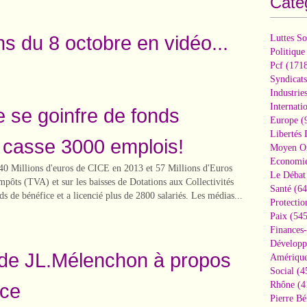
Caté
ns du 8 octobre en vidéo...
Luttes So
Politique
Pcf
(1718
Syndicats
Industrie
Internati
e se goinfre de fonds
Europe
(
Libertés
t casse 3000 emplois!
Moyen Or
Economi
 40 Millions d'euros de CICE en 2013 et 57 Millions d'Euros
Le Débat 
mpôts (TVA) et sur les baisses de Dotations aux Collectivités
Santé
(64
rds de bénéfice et a licencié plus de 2800 salariés. Les médias...
Protectio
Paix
(545
Finances
Développ
 de JL.Mélenchon à propos
Amérique
Social
(4
nce
Rhône
(4
Pierre Bé