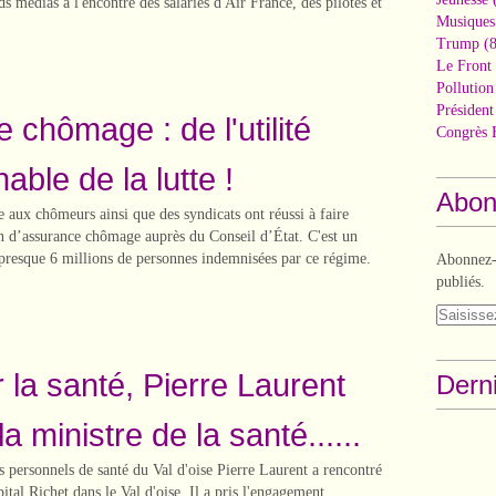
s médias à l'encontre des salariés d'Air France, des pilotes et
Musiques
Trump
(8
Le Front 
Pollutio
Présiden
 chômage : de l'utilité
Congrès 
able de la lutte !
Abon
e aux chômeurs ainsi que des syndicats ont réussi à faire
on d’assurance chômage auprès du Conseil d’État. C'est un
 presque 6 millions de personnes indemnisées par ce régime.
Abonnez-v
publiés.
 la santé, Pierre Laurent
Derni
la ministre de la santé......
s personnels de santé du Val d'oise Pierre Laurent a rencontré
ital Richet dans le Val d'oise. Il a pris l'engagement