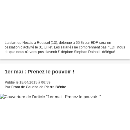
La start-up Nexcis à Rousset (13), détenue à 65 % par EDF, sera en
cessation d'activité le 31 juillet. Les salariés ne comprennent pas. "EDF nous
dit que nous n'avons pas d'avenir !" déplore Stephan Dainotti, délégué
syndical CGT. Pourtant, Nexcis, située...
1er mai : Prenez le pouvoir !
Publié le 18/04/2015 à 06:59
Par
Front de Gauche de Pierre Bénite