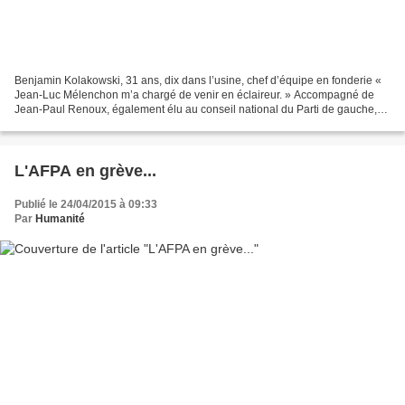
Benjamin Kolakowski, 31 ans, dix dans l’usine, chef d’équipe en fonderie «
Jean-Luc Mélenchon m’a chargé de venir en éclaireur. » Accompagné de
Jean-Paul Renoux, également élu au conseil national du Parti de gauche,
Philippe Juraver a visité l’usine occupée...
L'AFPA en grève...
Publié le 24/04/2015 à 09:33
Par
Humanité