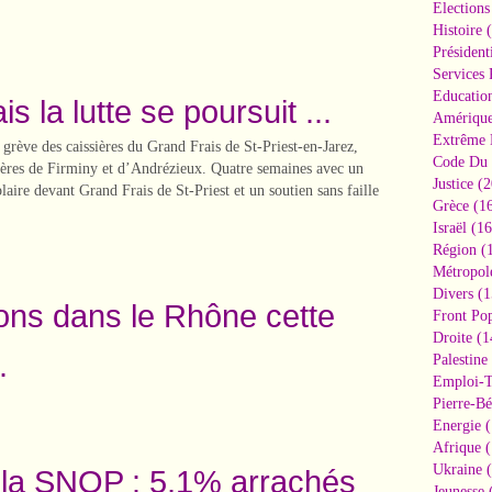
Elections
Histoire
(
Président
Services 
Educatio
s la lutte se poursuit ...
Amériqu
Extrême 
rève des caissières du Grand Frais de St-Priest-en-Jarez,
Code Du 
sières de Firminy et d’Andrézieux. Quatre semaines avec un
Justice
(2
aire devant Grand Frais de St-Priest et un soutien sans faille
Grèce
(16
Israël
(16
Région
(1
Métropol
Divers
(1
ions dans le Rhône cette
Front Pop
Droite
(1
.
Palestine
Emploi-T
Pierre-Bé
Energie
(
Afrique
(
Ukraine
(
à la SNOP : 5,1% arrachés
Jeunesse
(