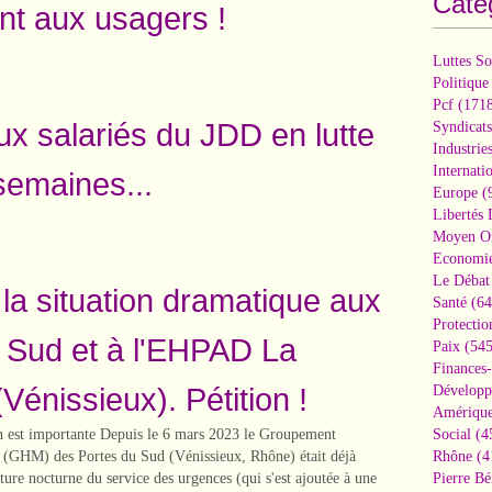
Caté
nt aux usagers !
Luttes So
Politique
Pcf
(1718
ux salariés du JDD en lutte
Syndicats
Industrie
Internati
semaines...
Europe
(
Libertés
Moyen Or
Economi
Le Débat 
 la situation dramatique aux
Santé
(64
Protectio
 Sud et à l'EHPAD La
Paix
(545
Finances
Vénissieux). Pétition !
Développ
Amérique
on est importante Depuis le 6 mars 2023 le Groupement
Social
(4
e (GHM) des Portes du Sud (Vénissieux, Rhône) était déjà
Rhône
(4
eture nocturne du service des urgences (qui s'est ajoutée à une
Pierre Bé