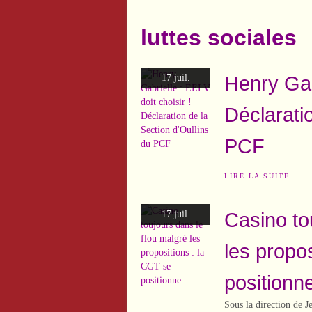
luttes sociales
Henry Gabr
17 juil.
Déclaratio
PCF
LIRE LA SUITE
Casino to
17 juil.
les propo
positionn
Sous la direction de 