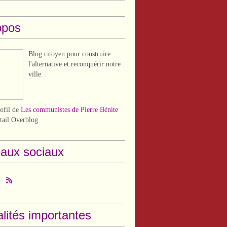
opos
Blog citoyen pour construire
l'alternative et reconquérir notre
ville
rofil de
Les communistes de Pierre Bénite
rtail Overblog
aux sociaux
lités importantes