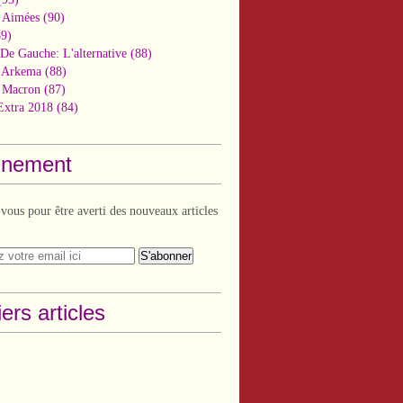
 Aimées
(90)
9)
De Gauche: L'alternative
(88)
n Arkema
(88)
t Macron
(87)
Extra 2018
(84)
nement
ous pour être averti des nouveaux articles
ers articles