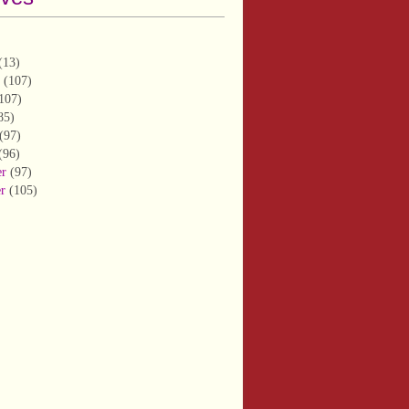
(13)
(107)
107)
85)
(97)
(96)
er
(97)
er
(105)