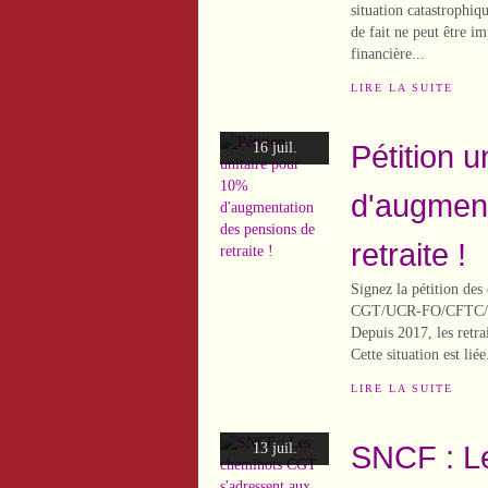
situation catastrophiqu
de fait ne peut être i
financière...
LIRE LA SUITE
Pétition 
16 juil.
d'augment
retraite !
Signez la pétition des
CGT/UCR-FO/CFTC/
Depuis 2017, les retr
Cette situation est liée.
LIRE LA SUITE
SNCF : L
13 juil.