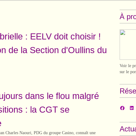
À pr
ielle : EELV doit choisir !
n de la Section d'Oullins du
Voir le p
sur le po
Rése
ujours dans le flou malgré
sitions : la CGT se
e
Actua
Jean Charles Naouri, PDG du groupe Casino, connaît une