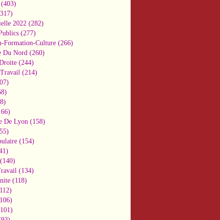
(403)
317)
ielle 2022
(282)
Publics
(277)
n-Formation-Culture
(266)
e Du Nord
(260)
Droite
(244)
Travail
(214)
07)
8)
8)
66)
e De Lyon
(158)
55)
ulaire
(154)
41)
(140)
ravail
(134)
nite
(118)
112)
106)
101)
93)