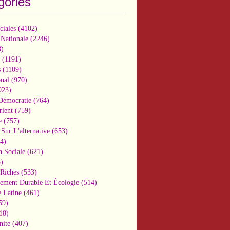
gories
ciales
(4102)
 Nationale
(2246)
)
(1191)
s
(1109)
onal
(970)
923)
 Démocratie
(764)
ient
(759)
e
(757)
Sur L'alternative
(653)
4)
n Sociale
(621)
)
-Riches
(533)
ement Durable Et Écologie
(514)
 Latine
(461)
59)
18)
nite
(407)