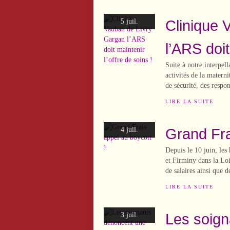
Clinique 
5 juil.
l’ARS doit
Suite à notre interpell
activités de la matern
de sécurité, des respo
LIRE LA SUITE
Grand Fra
4 juil.
Depuis le 10 juin, les
et Firminy dans la Loi
de salaires ainsi que d
LIRE LA SUITE
Les soign
3 juil.