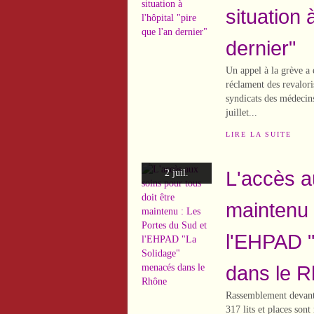
situation à
dernier"
Un appel à la grève a 
réclament des revaloris
syndicats des médecins
juillet...
LIRE LA SUITE
L'accès a
2 juil.
maintenu 
l'EHPAD 
dans le 
Rassemblement devant 
317 lits et places son