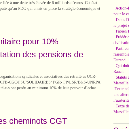
e liée à une dette très élevée de 6 milliards d’euros. Cet état
. Action-
mputé qu’au PDG qui a mis en place la stratégie économique et
pour le ca
. Denis 
le projet
. Fabien 
. Frédéri
unitaire pour 10%
civilisati
. Parti c
ation des pensions de
rassemble
Durand
. Qui doi
Rauch
 organisations syndicales et associatives des retraité.es UCR-
. Statuts
CFE-CGC/FSU/SOLIDAIRES/ FGR- FP/LSR/E&S-UNRPA
Marseille
aité-e-s ont perdu au minimum 10% de leur pouvoir d’achat.
.Texte co
..
une alter
l’austérit
. Texte d
Marseille
es cheminots CGT