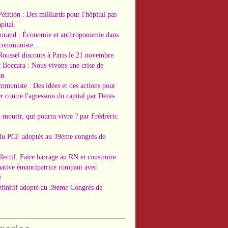
Pétition : Des milliards pour l'hôpital pas
pital.
Durand : Économie et anthroponomie dans
 communiste...
Roussel discours à Paris le 21 novembre
c Boccara : Nous vivons une crise de
on
ommuniste : Des idées et des actions pour
r contre l'agression du capital par Denis
t mourir, qui pourra vivre ? par Frédréric
 du PCF adoptés au 39ème congrès de
llectif. Faire barrage au RN et construire
native émancipatrice rompant avec
é
éfinitif adopté au 39éme Congrès de
.