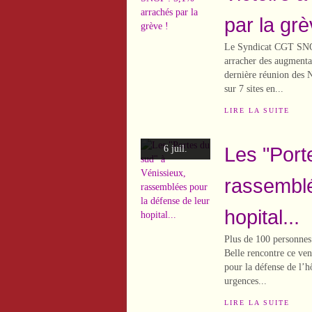
par la grè
Le Syndicat CGT SNOP
arracher des augmentat
dernière réunion des 
sur 7 sites en...
LIRE LA SUITE
Les "Port
6 juil.
rassemblé
hopital...
Plus de 100 personnes 
Belle rencontre ce ve
pour la défense de l’h
urgences...
LIRE LA SUITE