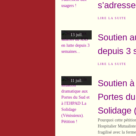
s'adresse
LIRE LA SUITE
Soutien a
13 juil.
depuis 3 
LIRE LA SUITE
Soutien à
11 juil.
Portes du
Solidage (
Pourquoi cette pétiti
Hospitalier Mutualist
fragilisé avec la ferm