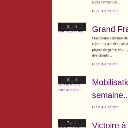
autre fermeture...
LIRE LA SUITE
Grand Frai
10 juil.
Quatrième semaine de g
rejointes par des cais
piquet de grève exempl
des clients...
LIRE LA SUITE
Mobilisat
10 juil.
semaine..
LIRE LA SUITE
Victoire 
7 juil.