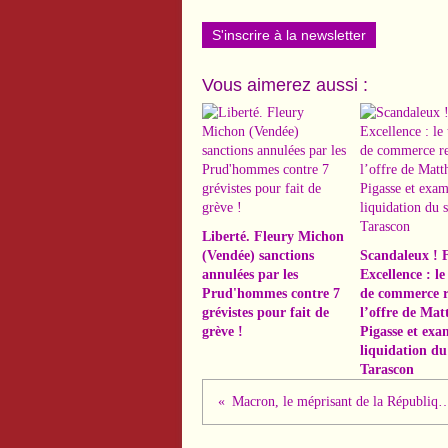
S'inscrire à la newsletter
Vous aimerez aussi :
Liberté. Fleury Michon
(Vendée) sanctions
Scandaleux ! 
annulées par les
Excellence : le
Prud'hommes contre 7
de commerce r
grévistes pour fait de
l’offre de Mat
grève !
Pigasse et exa
liquidation du 
Tarascon
Macron, le méprisant de la République :