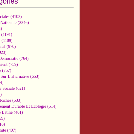
gories
ciales
(4102)
 Nationale
(2246)
)
(1191)
s
(1109)
onal
(970)
923)
 Démocratie
(764)
ient
(759)
e
(757)
Sur L'alternative
(653)
4)
n Sociale
(621)
)
-Riches
(533)
ement Durable Et Écologie
(514)
 Latine
(461)
59)
18)
nite
(407)