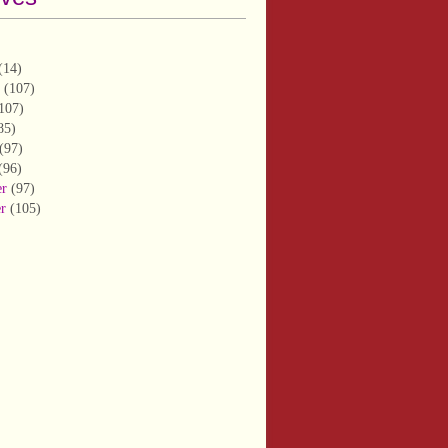
(14)
(107)
107)
85)
(97)
(96)
er
(97)
er
(105)