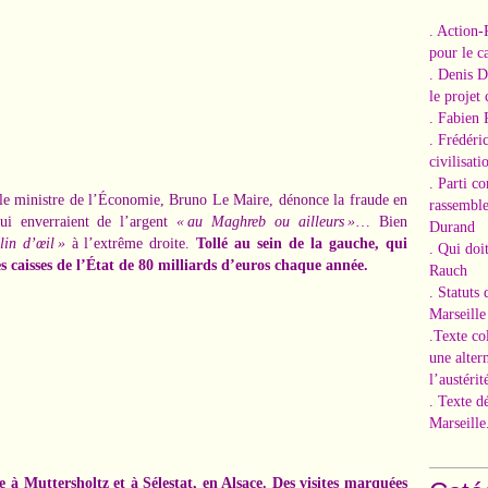
. Action-
pour le ca
. Denis 
le projet
. Fabien 
. Frédéri
civilisati
. Parti c
 le ministre de l’Économie, Bruno Le Maire, dénonce la fraude en
rassemble
 qui enverraient de l’argent
« au Maghreb ou ailleurs »
… Bien
Durand
lin d’œil »
à l’extrême droite.
Tollé au sein de la gauche, qui
. Qui doi
es caisses de l’État de 80 milliards d’euros chaque année.
Rauch
. Statuts
Marseille
.Texte co
une alter
l’austérit
. Texte d
Marseille
à Muttersholtz et à Sélestat, en Alsace. Des visites marquées