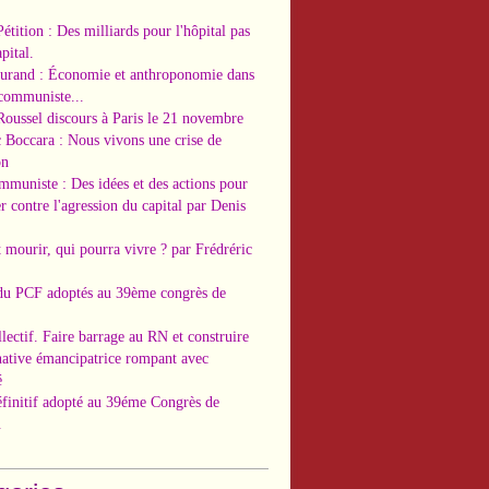
Pétition : Des milliards pour l'hôpital pas
pital.
Durand : Économie et anthroponomie dans
 communiste...
Roussel discours à Paris le 21 novembre
c Boccara : Nous vivons une crise de
on
ommuniste : Des idées et des actions pour
r contre l'agression du capital par Denis
t mourir, qui pourra vivre ? par Frédréric
 du PCF adoptés au 39ème congrès de
llectif. Faire barrage au RN et construire
native émancipatrice rompant avec
é
éfinitif adopté au 39éme Congrès de
.