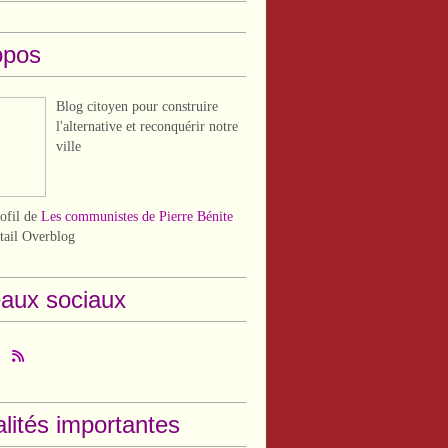
opos
Blog citoyen pour construire
l'alternative et reconquérir notre
ville
rofil de
Les communistes de Pierre Bénite
rtail Overblog
aux sociaux
lités importantes