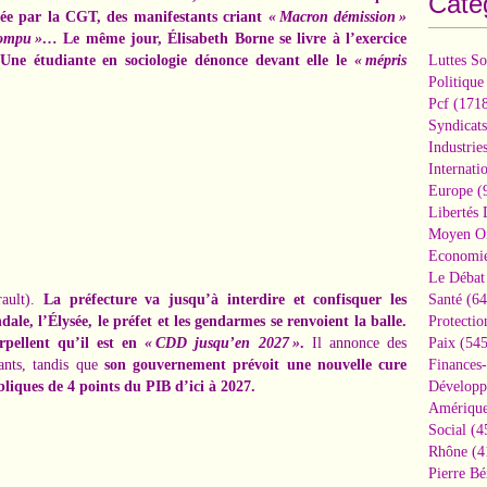
Caté
uée par la CGT, des manifestants criant
« Macron démission »
rompu »…
Le même jour, Élisabeth Borne se livre à l’exercice
Une étudiante en sociologie dénonce devant elle le
« mépris
Luttes So
Politique
Pcf
(1718
Syndicats
Industrie
Internati
Europe
(
Libertés
Moyen Or
Economi
Le Débat 
rault).
La préfecture va jusqu’à interdire et confisquer les
Santé
(64
ale, l’Élysée, le préfet et les gendarmes se renvoient la balle.
Protectio
rpellent qu’il est en
« CDD jusqu’en 2027 »
.
Il annonce des
Paix
(545
ants, tandis que
son gouvernement prévoit une nouvelle cure
Finances
bliques de 4 points du PIB d’ici à 2027.
Développ
Amérique
Social
(4
Rhône
(4
Pierre Bé