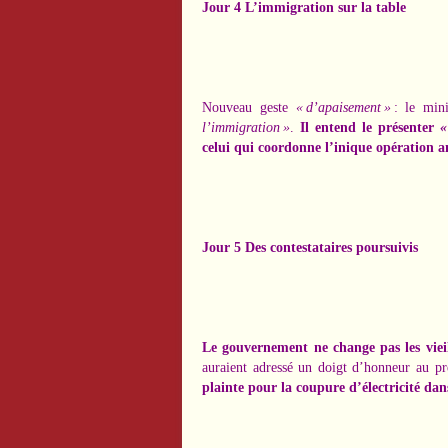
Jour 4 L’immigration sur la table
Nouveau geste
« d’apaisement »
: le mini
l’immigration »
.
Il entend le présenter
«
celui qui coordonne l’inique opération 
Jour 5 Des contestataires poursuivis
Le gouvernement ne change pas les vieill
auraient adressé un doigt d’honneur au pré
plainte pour la coupure d’électricité dan