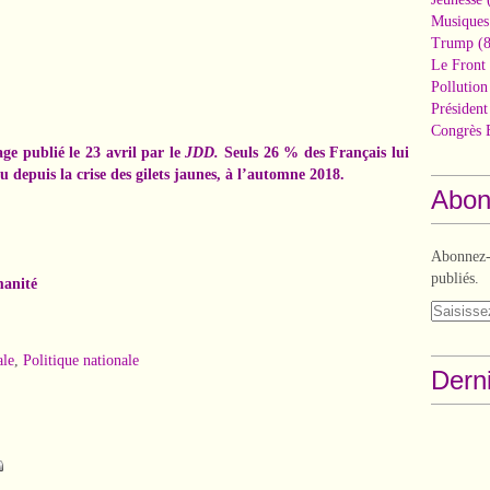
Musiques
Trump
(8
Le Front 
Pollutio
Présiden
Congrès 
ge publié le 23 avril par le
JDD.
Seuls 26 % des Français lui
u depuis la crise des gilets jaunes, à l’automne 2018.
Abon
Abonnez-v
publiés.
manité
ale
,
Politique nationale
Derni