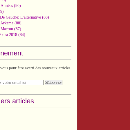
 Aimées
(90)
9)
De Gauche: L'alternative
(88)
n Arkema
(88)
t Macron
(87)
Extra 2018
(84)
nement
ous pour être averti des nouveaux articles
ers articles