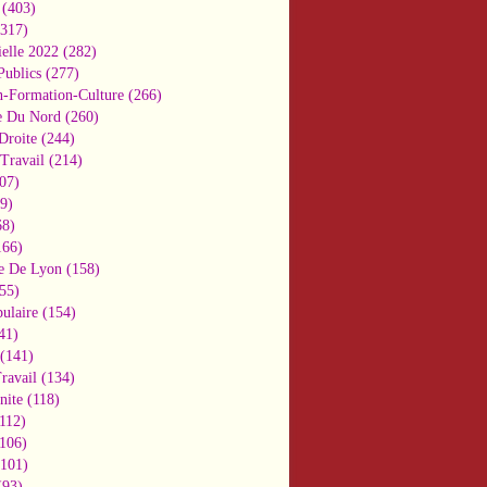
(403)
317)
ielle 2022
(282)
Publics
(277)
n-Formation-Culture
(266)
e Du Nord
(260)
Droite
(244)
Travail
(214)
07)
9)
8)
66)
e De Lyon
(158)
55)
ulaire
(154)
41)
(141)
ravail
(134)
nite
(118)
112)
106)
101)
93)