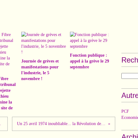
Fonction publique :
Rech
Journée de grèves et
appel à la grève le 29
manifestations pour
septembre
l'industrie, le 5
Fibre
novembre !
 tribunal
ejette
Autre
thieu
mine la
site de
PCF
Economie
 Le florilège !!
Un 25 avril 1974 inoubliable... la Révolution des oeillets au Portugal !
Arch