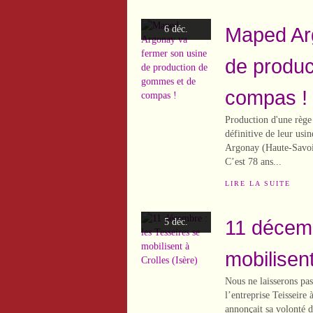
Maped Ar
6 déc.
de produc
compas !
Production d'une règ
définitive de leur usi
Argonay (Haute-Savoie
C’est 78 ans...
LIRE LA SUITE
11 décemb
5 déc.
mobilisent
Nous ne laisserons pas
l’entreprise Teisseire 
annonçait sa volonté d