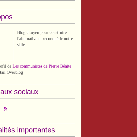
opos
Blog citoyen pour construire
l'alternative et reconquérir notre
ville
rofil de
Les communistes de Pierre Bénite
rtail Overblog
aux sociaux
lités importantes