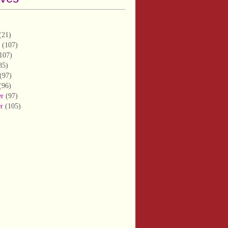
(21)
(107)
107)
85)
(97)
(96)
er
(97)
er
(105)