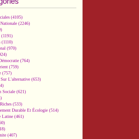
gories
ciales
(4105)
 Nationale
(2246)
)
(1191)
s
(1110)
onal
(970)
924)
 Démocratie
(764)
ient
(759)
e
(757)
Sur L'alternative
(653)
4)
n Sociale
(621)
)
-Riches
(533)
ement Durable Et Écologie
(514)
 Latine
(461)
60)
18)
nite
(407)