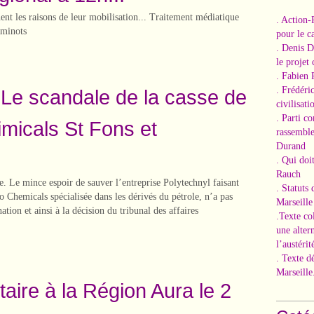
nt les raisons de leur mobilisation... Traitement médiatique
. Action-
eminots
pour le ca
. Denis 
le projet
. Fabien 
. Frédéri
. Le scandale de la casse de
civilisati
. Parti c
icals St Fons et
rassemble
Durand
. Qui doi
Rauch
. Le mince espoir de sauver l’entreprise Polytechnyl faisant
. Statuts
Chemicals spécialisée dans les dérivés du pétrole, n’a pas
Marseille
ation et ainsi à la décision du tribunal des affaires
.Texte co
une alter
l’austérit
. Texte d
Marseille
taire à la Région Aura le 2