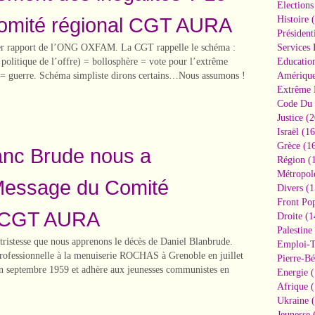
Elections
 comité régional CGT AURA
Histoire
(
Président
nier rapport de l’ONG OXFAM. La CGT rappelle le schéma :
Services 
la politique de l’offre) = bollosphère = vote pour l’extrême
Educatio
 = guerre. Schéma simpliste dirons certains…Nous assumons !
Amériqu
Extrême 
Code Du 
Justice
(2
Israël
(16
Grèce
(16
anc Brude nous a
Région
(1
Métropol
.Message du Comité
Divers
(1
Front Pop
l CGT AURA
Droite
(1
Palestine
 tristesse que nous apprenons le décès de Daniel Blanbrude.
Emploi-T
professionnelle à la menuiserie ROCHAS à Grenoble en juillet
Pierre-Bé
en septembre 1959 et adhère aux jeunesses communistes en
Energie
(
Afrique
(
Ukraine
(
Jeunesse
(