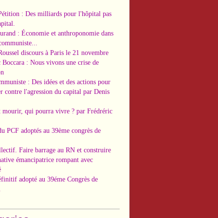
Pétition : Des milliards pour l'hôpital pas
pital.
Durand : Économie et anthroponomie dans
 communiste...
Roussel discours à Paris le 21 novembre
c Boccara : Nous vivons une crise de
on
ommuniste : Des idées et des actions pour
r contre l'agression du capital par Denis
t mourir, qui pourra vivre ? par Frédréric
 du PCF adoptés au 39ème congrès de
llectif. Faire barrage au RN et construire
native émancipatrice rompant avec
é
éfinitif adopté au 39éme Congrès de
.