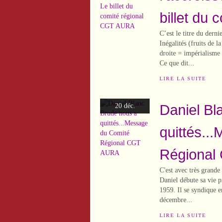
billet du
C’est le titre du der
Inégalités (fruits de 
droite = impérialisme
Ce que dit...
LIRE LA SUITE
Daniel Bl
20 déc.
quittés..
Régiona
C'est avec très grande
Daniel débute sa vie 
1959. Il se syndique 
décembre...
LIRE LA SUITE