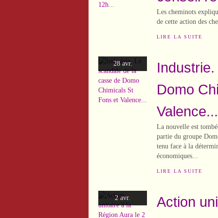
Les cheminots explique
de cette action des ch
LIRE LA SUITE
Industrie
28 avr.
Domo Chim
Valence...
La nouvelle est tombée
partie du groupe Domo 
tenu face à la détermin
économiques...
LIRE LA SUITE
Action uni
2 avr.