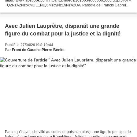
https://www.facebook.com/TiGahEr/videos/10156346688502068/UzpfSTc4M
TQ2NzA2NzoxMDE1NjQ5MzcyNzEyNzA2OA/ Parodie de Francis Cabrel
Texte et interprétation : Gaëtan Thomas Version originale :
https://youtu.be/IQ8O...
Avec Julien Lauprêtre, disparaît une grande
figure du combat pour la justice et la dignité
Publié le 27/04/2019 à 19:44
Par
Front de Gauche Pierre Bénite
Parce qu’il avait chevillé au corps, depuis son plus jeune âge, le principe de
fraternité proclamé par notre République, Julien Lauprêtre aura consacré