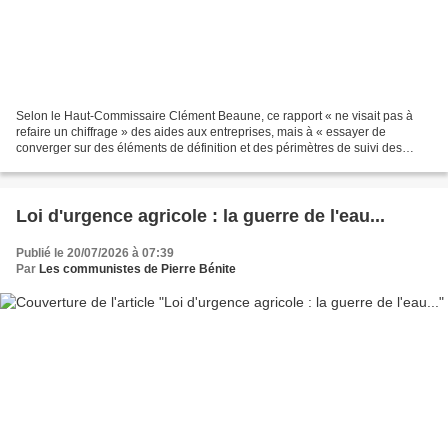
Selon le Haut-Commissaire Clément Beaune, ce rapport « ne visait pas à
refaire un chiffrage » des aides aux entreprises, mais à « essayer de
converger sur des éléments de définition et des périmètres de suivi des
aides ». © Jean-Bernard Vernier/JBV NEWS/ABACAPRESS.COM Le...
Loi d'urgence agricole : la guerre de l'eau...
Publié le 20/07/2026 à 07:39
Par
Les communistes de Pierre Bénite