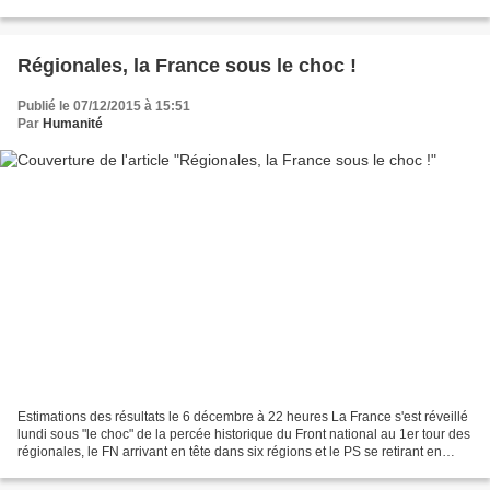
Cukierman (PC- Front de gauche - 5,39%) ont...
Régionales, la France sous le choc !
Publié le 07/12/2015 à 15:51
Par
Humanité
Estimations des résultats le 6 décembre à 22 heures La France s'est réveillé
lundi sous "le choc" de la percée historique du Front national au 1er tour des
régionales, le FN arrivant en tête dans six régions et le PS se retirant en
Nord-Pas-de-Calais-Picardie...