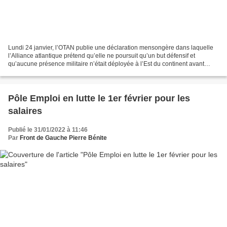
Lundi 24 janvier, l’OTAN publie une déclaration mensongère dans laquelle
l’Alliance atlantique prétend qu’elle ne poursuit qu’un but défensif et
qu’aucune présence militaire n’était déployée à l’Est du continent avant
2014. Cela ne correspond pas à la...
Pôle Emploi en lutte le 1er février pour les
salaires
Publié le 31/01/2022 à 11:46
Par
Front de Gauche Pierre Bénite