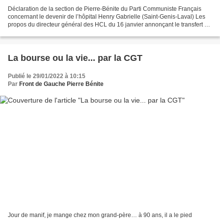
Déclaration de la section de Pierre-Bénite du Parti Communiste Français
concernant le devenir de l’hôpital Henry Gabrielle (Saint-Genis-Laval) Les
propos du directeur général des HCL du 16 janvier annonçant le transfert du
site d’Henry Gabrielle à Saint-Genis-Laval...
La bourse ou la vie... par la CGT
Publié le 29/01/2022 à 10:15
Par
Front de Gauche Pierre Bénite
Jour de manif, je mange chez mon grand-père… à 90 ans, il a le pied