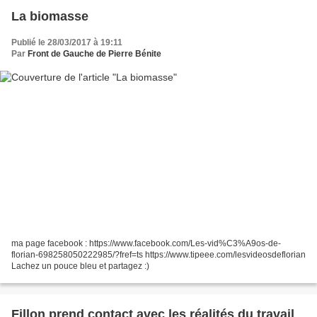
La biomasse
Publié le 28/03/2017 à 19:11
Par
Front de Gauche de Pierre Bénite
ma page facebook : https://www.facebook.com/Les-vid%C3%A9os-de-
florian-698258050222985/?fref=ts https://www.tipeee.com/lesvideosdeflorian
Lachez un pouce bleu et partagez :)
Fillon prend contact avec les réalités du travail