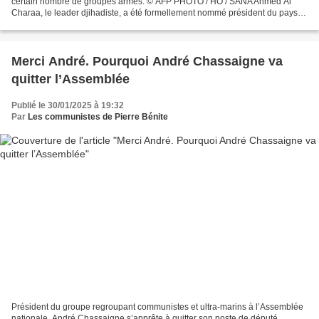
certain nombre de groupes armés. © AFP PHOTO / HO / SANA Ahmed Al
Charaa, le leader djihadiste, a été formellement nommé président du pays
par un groupe de proches. La Constitution...
Merci André. Pourquoi André Chassaigne va
quitter l’Assemblée
Publié le 30/01/2025 à 19:32
Par
Les communistes de Pierre Bénite
Président du groupe regroupant communistes et ultra-marins à l’Assemblée
nationale, André Chassaigne s’apprête à quitter son poste de député.