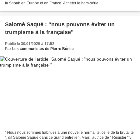
la Shoah en Europe et en France. Acheter le hors-série :
https://boutique.humanite.fr/common/product-article/6007...
Salomé Saqué : "nous pouvons éviter un
trumpisme à la française"
Publié le 30/01/2025 à 17:52
Par
Les communistes de Pierre Bénite
" Nous nous sommes habitués à une nouvelle normalité, celle de la brutalité
", dit Salomé Saqué dans ce grand entretien. Mais l'autrice de " Résister " y