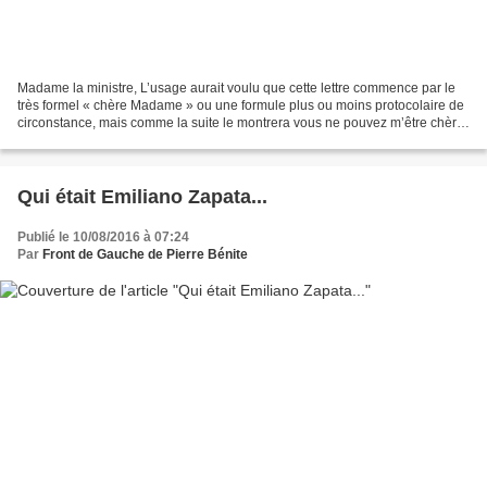
Madame la ministre, L’usage aurait voulu que cette lettre commence par le
très formel « chère Madame » ou une formule plus ou moins protocolaire de
circonstance, mais comme la suite le montrera vous ne pouvez m’être chère,
et le moment n'est pas au protocole....
Qui était Emiliano Zapata...
Publié le 10/08/2016 à 07:24
Par
Front de Gauche de Pierre Bénite