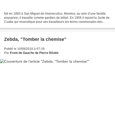
Né en 1883 à San Miguel de Anenecuilco, Morelos, au sein d’une famille
paysanne, il travaille comme gardien de bétail. En 1906 il rejoint la Junte de
Cuatla qui revendique pour ses travailleurs les terres communales des
paysans indiens de Morelos, et...
Zebda, "Tomber la chemise"
Publié le 10/08/2016 à 07:16
Par
Front de Gauche de Pierre Bénite