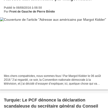
Publié le 08/08/2016 à 08:50
Par
Front de Gauche de Pierre Bénite
Mes chers compatriotes, nous sommes fous ! Par Margot Kidder le 06 août
2016 "J’ai regardé, ce soir, la Convention nationale démocrate à la
télévision, et j’ai décidé d’essayer d’expliquer, ici, quelque chose qui va
provoquer le mépris de beaucoup de...
Turquie: Le PCF dénonce la déclaration
scandaleuse du secrétaire général du Conseil