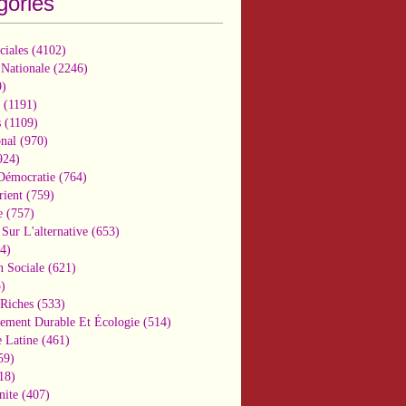
gories
ciales
(4102)
 Nationale
(2246)
)
(1191)
s
(1109)
onal
(970)
924)
 Démocratie
(764)
ient
(759)
e
(757)
Sur L'alternative
(653)
4)
n Sociale
(621)
)
-Riches
(533)
ement Durable Et Écologie
(514)
 Latine
(461)
59)
18)
nite
(407)