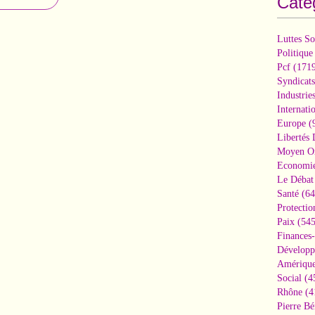
Caté
Luttes So
Politique
Pcf
(1719
Syndicats
Industrie
Internati
Europe
(
Libertés
Moyen Or
Economi
Le Débat 
Santé
(64
Protectio
Paix
(545
Finances
Développ
Amérique
Social
(4
Rhône
(4
Pierre Bé