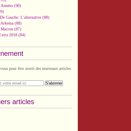
 Aimées
(90)
9)
De Gauche: L'alternative
(88)
n Arkema
(88)
t Macron
(87)
Extra 2018
(84)
nement
ous pour être averti des nouveaux articles
ers articles