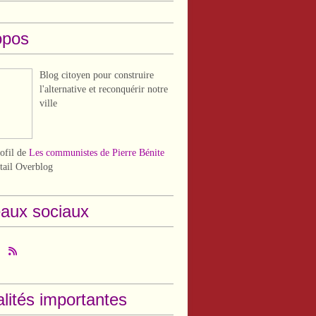
opos
Blog citoyen pour construire
l'alternative et reconquérir notre
ville
rofil de
Les communistes de Pierre Bénite
rtail Overblog
aux sociaux
lités importantes