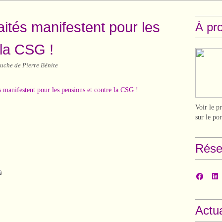
raités manifestent pour les
À pr
 la CSG !
uche de Pierre Bénite
Voir le p
sur le po
Rése
Actua