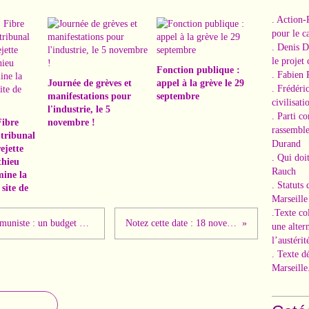
. Action-
pour le ca
. Denis 
le projet
Fonction publique :
. Fabien 
Journée de grèves et
appel à la grève le 29
. Frédéri
manifestations pour
septembre
civilisati
l'industrie, le 5
. Parti c
Fibre
novembre !
rassemble
 tribunal
Durand
ejette
. Qui doi
thieu
Rauch
mine la
. Statuts
site de
Marseille
.Texte co
Budget 2018 la position du Parti Communiste : un budget pour les riches et au service de la casse du modèle social français
Notez cette date : 18 novembre, fête de l'Humanité Rhône
une alter
l’austérit
. Texte d
Marseille