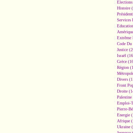
Elections
Histoire
(
Président
Services 
Educatio
Amériqu
Extrême 
Code Du 
Justice
(2
Israël
(16
Grèce
(16
Région
(1
Métropol
Divers
(1
Front Pop
Droite
(1
Palestine
Emploi-T
Pierre-Bé
Energie
(
Afrique
(
Ukraine
(
Jeunesse
(