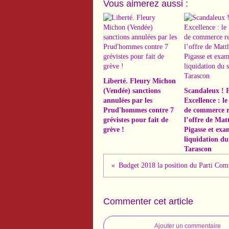
Vous aimerez aussi :
Liberté. Fleury Michon
(Vendée) sanctions
Scandaleux ! 
annulées par les
Excellence : le
Prud'hommes contre 7
de commerce r
grévistes pour fait de
l’offre de Mat
grève !
Pigasse et exa
liquidation du 
Tarascon
Commenter cet article
Ajouter un commentaire