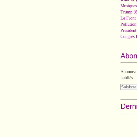
Musiques
Trump
(8
Le Front 
Pollutio
Présiden
Congrès 
Abon
Abonnez-v
publiés.
Derni