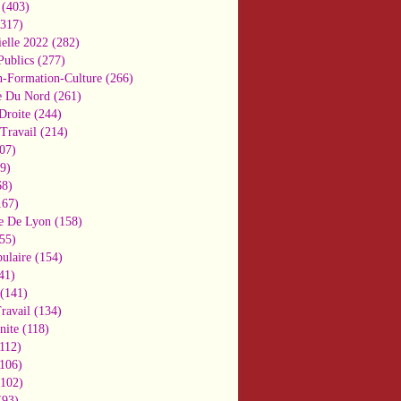
(403)
317)
ielle 2022
(282)
Publics
(277)
n-Formation-Culture
(266)
e Du Nord
(261)
Droite
(244)
Travail
(214)
07)
9)
8)
67)
e De Lyon
(158)
55)
ulaire
(154)
41)
(141)
ravail
(134)
nite
(118)
112)
106)
102)
93)