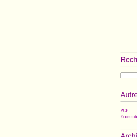
Rech
Autre
PCF
Economie
Arch