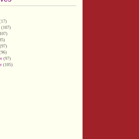
(17)
(107)
107)
85)
(97)
(96)
er
(97)
er
(105)