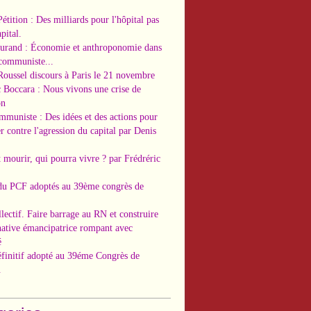
Pétition : Des milliards pour l'hôpital pas
pital.
Durand : Économie et anthroponomie dans
 communiste...
Roussel discours à Paris le 21 novembre
c Boccara : Nous vivons une crise de
on
ommuniste : Des idées et des actions pour
r contre l'agression du capital par Denis
t mourir, qui pourra vivre ? par Frédréric
 du PCF adoptés au 39ème congrès de
llectif. Faire barrage au RN et construire
native émancipatrice rompant avec
é
éfinitif adopté au 39éme Congrès de
.