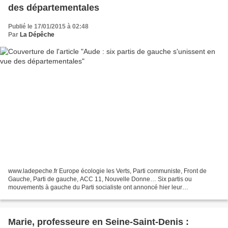
des départementales
Publié le 17/01/2015 à 02:48
Par
La Dépêche
www.ladepeche.fr Europe écologie les Verts, Parti communiste, Front de
Gauche, Parti de gauche, ACC 11, Nouvelle Donne… Six partis ou
mouvements à gauche du Parti socialiste ont annoncé hier leur
regroupement au sein d'une formation baptisée AUDE. Un...
Marie, professeure en Seine-Saint-Denis :