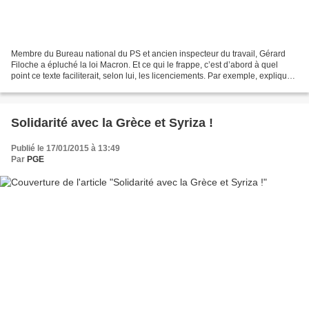
Membre du Bureau national du PS et ancien inspecteur du travail, Gérard
Filoche a épluché la loi Macron. Et ce qui le frappe, c’est d’abord à quel
point ce texte faciliterait, selon lui, les licenciements. Par exemple, explique-
t-il, si votre licenciement...
Solidarité avec la Grèce et Syriza !
Publié le 17/01/2015 à 13:49
Par
PGE