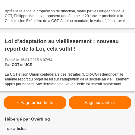
Après le rejet de la proposition de direction, mardi par les dirigeants de la
CGT, Philippe Martinez proposera une équipe le 20 janvier prochain à la
Commission Exécutive de a CGT. A peine mandaté, le voici déjà au travail.
Dans une période inédite Philippe...
Loi d’adaptation au vieillissement : nouveau
report de la Loi, cela suffit !
Publié le 16/01/2015 à 07:54
Par
CGT et UCR
La CGT et son Union confédérale des retraités (UCR-CGT) dénoncent le
énième report du projet de loi sur l’adaptation de la société au vieillissement
appris par hasard. Aux dernières nouvelles, cette loi devrait maintenant
s’appliquer seulement en 2016....
< Page précédente
Page suivante >
Hébergé par Overblog
Top articles