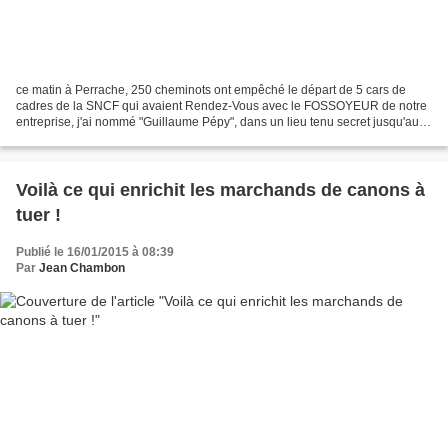
ce matin à Perrache, 250 cheminots ont empêché le départ de 5 cars de
cadres de la SNCF qui avaient Rendez-Vous avec le FOSSOYEUR de notre
entreprise, j'ai nommé "Guillaume Pépy", dans un lieu tenu secret jusqu'au
dernier moment. ils sont évacués par...
Voilà ce qui enrichit les marchands de canons à
tuer !
Publié le 16/01/2015 à 08:39
Par
Jean Chambon