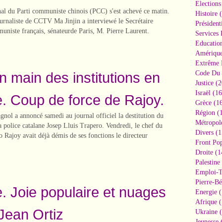
Elections
al du Parti communiste chinois (PCC) s'est achevé ce matin.
Histoire
(
ournaliste de CCTV Ma Jinjin a interviewé le Secrétaire
Président
uniste français, sénateurde Paris, M. Pierre Laurent.
Services 
Educatio
Amériqu
Extrême 
n main des institutions en
Code Du 
Justice
(2
Israël
(16
. Coup de force de Rajoy.
Grèce
(16
Région
(1
nol a annoncé samedi au journal officiel la destitution du
Métropol
a police catalane Josep Lluis Trapero. Vendredi, le chef du
Divers
(1
Rajoy avait déjà démis de ses fonctions le directeur
Front Pop
Droite
(1
Palestine
Emploi-T
Pierre-Bé
. Joie populaire et nuages
Energie
(
Afrique
(
 Jean Ortiz
Ukraine
(
Jeunesse
(