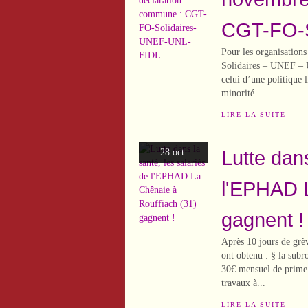
CGT-FO-S
Pour les organisations
Solidaires – UNEF – 
celui d’une politique l
minorité....
LIRE LA SUITE
Lutte dans
28 oct.
l'EPHAD L
gagnent !
Après 10 jours de grèv
ont obtenu : § la sub
30€ mensuel de prime 
travaux à...
LIRE LA SUITE