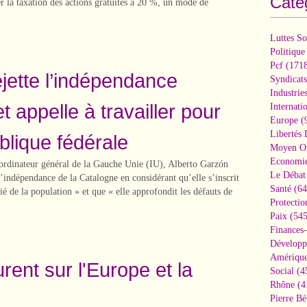
Caté
 la taxation des actions gratuites à 20 %, un mode de
Luttes So
Politique
Pcf
(1718
jette l’indépendance
Syndicats
Industrie
t appelle à travailler pour
Internati
Europe
(
Libertés
lique fédérale
Moyen Or
Economi
rdinateur général de la Gauche Unie (IU), Alberto Garzón
Le Débat 
 d’indépendance de la Catalogne en considérant qu’elle s’inscrit
Santé
(64
ié de la population » et que « elle approfondit les défauts de
Protectio
Paix
(545
Finances
Développ
Amérique
rent sur l'Europe et la
Social
(4
Rhône
(4
Pierre Bé