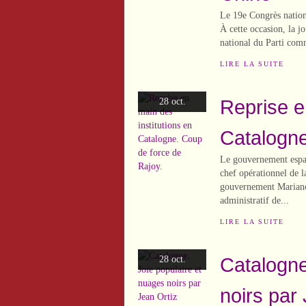
Le 19e Congrès nation
À cette occasion, la j
national du Parti comm
LIRE LA SUITE
Reprise e
28 oct.
Catalogne
Le gouvernement espag
chef opérationnel de l
gouvernement Mariano 
administratif de...
LIRE LA SUITE
Catalogne
28 oct.
noirs par