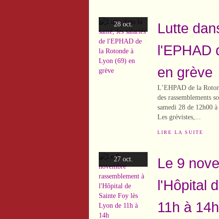
Lutte dans
28 oct.
l'EPHAD d
en grève
L’EHPAD de la Rotonde
des rassemblements son
samedi 28 de 12h00 à 
Les grévistes,...
LIRE LA SUITE
Le 9 nov
27 oct.
l'Hôpital
11h à 14h