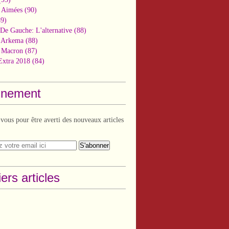
 Aimées
(90)
9)
De Gauche: L'alternative
(88)
n Arkema
(88)
t Macron
(87)
Extra 2018
(84)
nement
ous pour être averti des nouveaux articles
ers articles