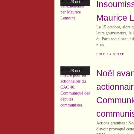
Insoumiss
28 oct.
Maurice 
Le 15 octobre, alors q
leurs gouverneurs, le
du Parti socialiste un
n’en...
LIRE LA SUITE
Noël avan
28 oct.
actionnai
Communiq
communis
Actions gratuites : No
d'avoir provoqué cet