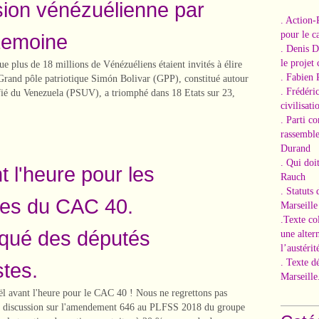
ion vénézuélienne par
. Action-
pour le ca
Lemoine
. Denis 
le projet
ue plus de 18 millions de Vénézuéliens étaient invités à élire
. Fabien 
 Grand pôle patriotique Simón Bolivar (GPP), constitué autour
. Frédéri
ifié du Venezuela (PSUV), a triomphé dans 18 Etats sur 23,
civilisati
. Parti c
rassemble
Durand
. Qui doi
t l'heure pour les
Rauch
. Statuts
res du CAC 40.
Marseille
.Texte co
ué des députés
une alter
l’austérit
. Texte d
tes.
Marseille
ël avant l'heure pour le CAC 40 ! Nous ne regrettons pas
te discussion sur l'amendement 646 au PLFSS 2018 du groupe