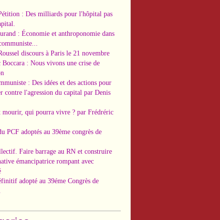
Pétition : Des milliards pour l'hôpital pas
pital.
Durand : Économie et anthroponomie dans
 communiste...
Roussel discours à Paris le 21 novembre
c Boccara : Nous vivons une crise de
on
ommuniste : Des idées et des actions pour
r contre l'agression du capital par Denis
t mourir, qui pourra vivre ? par Frédréric
 du PCF adoptés au 39ème congrès de
llectif. Faire barrage au RN et construire
native émancipatrice rompant avec
é
éfinitif adopté au 39éme Congrès de
.