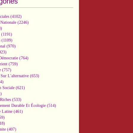
gories
ciales
(4102)
 Nationale
(2246)
)
(1191)
s
(1109)
onal
(970)
923)
 Démocratie
(764)
ient
(759)
e
(757)
Sur L'alternative
(653)
4)
n Sociale
(621)
)
-Riches
(533)
ement Durable Et Écologie
(514)
 Latine
(461)
59)
18)
nite
(407)