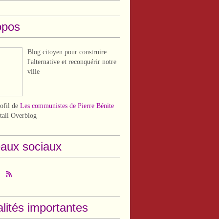
opos
Blog citoyen pour construire
l'alternative et reconquérir notre
ville
rofil de
Les communistes de Pierre Bénite
rtail Overblog
aux sociaux
lités importantes