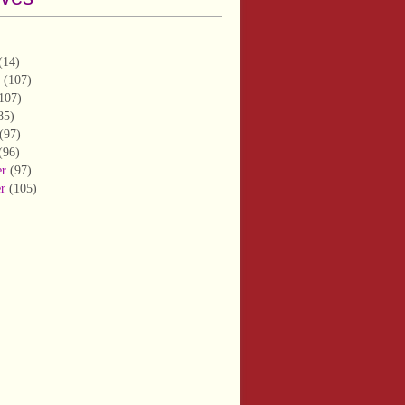
(14)
(107)
107)
85)
(97)
(96)
er
(97)
er
(105)