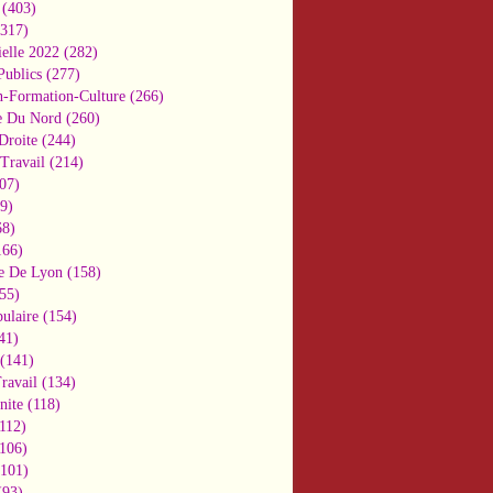
(403)
317)
ielle 2022
(282)
Publics
(277)
n-Formation-Culture
(266)
e Du Nord
(260)
Droite
(244)
Travail
(214)
07)
9)
8)
66)
e De Lyon
(158)
55)
ulaire
(154)
41)
(141)
ravail
(134)
nite
(118)
112)
106)
101)
93)