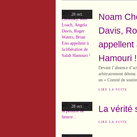
Noam Cho
28 oct.
Davis, Ro
appellent 
Hamouri !
Devant l’absence d’act
arbitrairement détenu 
un « Comité de soutien
LIRE LA SUITE
La vérité 
28 oct.
LIRE LA SUITE