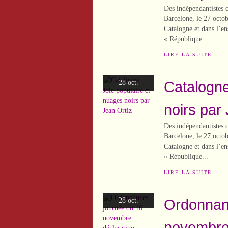
Des indépendantistes c
Barcelone, le 27 octob
Catalogne et dans l’e
« République...
LIRE LA SUITE
Catalogne
28 oct.
noirs par
Des indépendantistes c
Barcelone, le 27 octob
Catalogne et dans l’e
« République...
LIRE LA SUITE
Ordonnan
28 oct.
novembre 