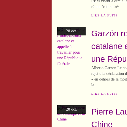
REM visant à diminuer
rémunération très...
LIRE LA SUITE
Garzón re
28 oct.
catalane e
une Répub
Alberto Garzon Le coo
rejette la déclaration
« en dehors de la moit
la...
LIRE LA SUITE
Pierre Lau
28 oct.
Chine