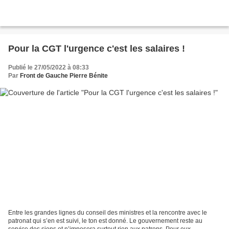
Pour la CGT l'urgence c'est les salaires !
Publié le 27/05/2022 à 08:33
Par
Front de Gauche Pierre Bénite
Entre les grandes lignes du conseil des ministres et la rencontre avec le
patronat qui s’en est suivi, le ton est donné. Le gouvernement reste au
service des siens et n’imposera surtout rien aux patrons. Pour eux,