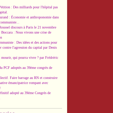
Pétition : Des milliards pour l'hôpital pas
pital.
Durand : Économie et anthroponomie dans
 communiste...
Roussel discours à Paris le 21 novembre
c Boccara : Nous vivons une crise de
on
ommuniste : Des idées et des actions pour
r contre l'agression du capital par Denis
t mourir, qui pourra vivre ? par Frédréric
 du PCF adoptés au 39ème congrès de
llectif. Faire barrage au RN et construire
native émancipatrice rompant avec
é
éfinitif adopté au 39éme Congrès de
.