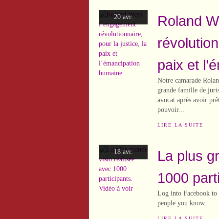
Roland We
20 avr.
révolution
paix et l
Notre camarade Roland
grande famille de jur
avocat après avoir prê
pouvoir...
LIRE LA SUITE
La plus g
18 avr.
1000 parti
Log into Facebook to s
people you know.
LIRE LA SUITE