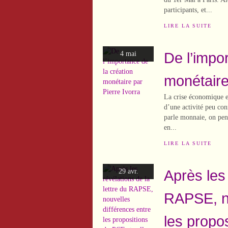
participants, et...
LIRE LA SUITE
De l’impo
4 mai
monétaire
La crise économique et
d’une activité peu con
parle monnaie, on pens
en...
LIRE LA SUITE
Après les 
29 avr.
RAPSE, no
les propo