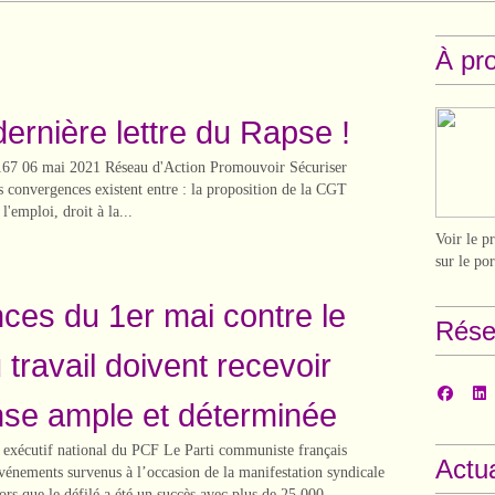
À pr
a dernière lettre du Rapse !
7 06 mai 2021 Réseau d'Action Promouvoir Sécuriser
 convergences existent entre : la proposition de la CGT
l'emploi, droit à la...
Voir le p
sur le po
nces du 1er mai contre le
Rése
travail doivent recevoir
se ample et déterminée
 exécutif national du PCF Le Parti communiste français
Actua
vénements survenus à l’occasion de la manifestation syndicale
ors que le défilé a été un succès avec plus de 25 000