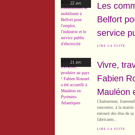
Les commu
22 avr.
Belfort pou
service pu
LIRE LA SUITE
Vivre, tra
21 avr.
Fabien Ro
Mauléon e
Chaleureuse, fraternel
rencontre, à la mairi
entouré des élus de sa
fabricants...
LIRE LA SUITE