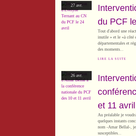
Intervent
27 avr.
du PCF le
Tout d'abord une réac
inutile » et le «à côt
départementales et rég
des moments...
LIRE LA SUITE
Interventi
26 avr.
conférenc
et 11 avril
Au préalable je voudr
quelques instants conc
nom -Amar Bellal-, je 
susceptibles...