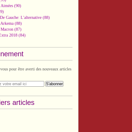
 Aimées
(90)
9)
De Gauche: L'alternative
(88)
n Arkema
(88)
t Macron
(87)
Extra 2018
(84)
nement
ous pour être averti des nouveaux articles
ers articles