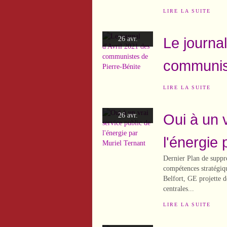
LIRE LA SUITE
Le journal
26 avr.
communist
LIRE LA SUITE
Oui à un v
26 avr.
l'énergie 
Dernier Plan de suppre
compétences stratégiqu
Belfort, GE projette d
centrales...
LIRE LA SUITE