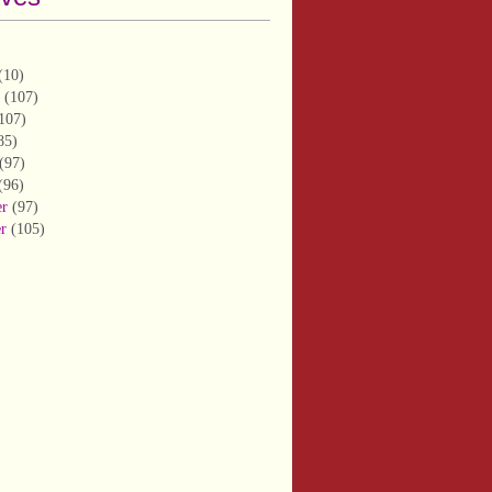
(10)
(107)
107)
85)
(97)
(96)
er
(97)
er
(105)