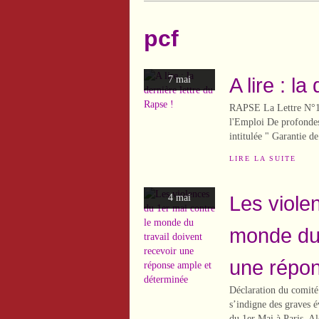
pcf
A lire : l
7 mai
RAPSE La Lettre N°16
l'Emploi De profondes
intitulée " Garantie de 
LIRE LA SUITE
Les viole
4 mai
monde du 
une répon
Déclaration du comité
s’indigne des graves é
du 1er Mai à Paris. Al