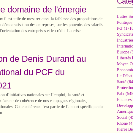
Caté
le domaine de l’énergie
Luttes So
 il est utile de mesurer aussi la faiblesse des propositions de
Politique
a démocratisation des entreprises, sur les pouvoirs des salariés
Pcf
(1718
'orientation des entreprises et le crédit. La crise...
Syndicats
Industrie
Internati
Europe
(
ion de Denis Durand au
Libertés
Moyen Or
ational du PCF du
Economi
Le Débat 
Santé
(64
2021
Protectio
Paix
(545
ion d’initiatives nationales sur l’emploi, la santé et
Finances
un facteur de cohérence de nos campagnes régionales,
Développ
tionales. Cette cohérence fera partie de l’apport spécifique du
Amérique
n...
Social
(4
Rhône
(4
Pierre Bé