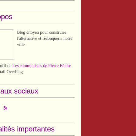
opos
Blog citoyen pour construire
l'alternative et reconquérir notre
ville
rofil de
Les communistes de Pierre Bénite
rtail Overblog
aux sociaux
lités importantes