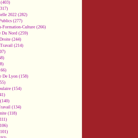
(403)
317)
ielle 2022
(282)
Publics
(277)
n-Formation-Culture
(266)
e Du Nord
(259)
Droite
(244)
Travail
(214)
07)
8)
8)
66)
e De Lyon
(158)
55)
ulaire
(154)
41)
(140)
ravail
(134)
nite
(118)
111)
106)
101)
93)