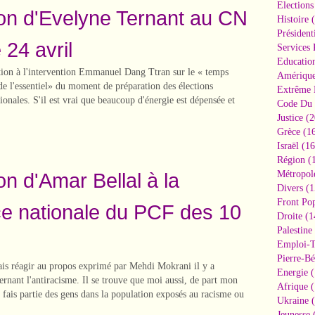
Elections
ion d'Evelyne Ternant au CN
Histoire
(
Président
 24 avril
Services 
Educatio
tion à l'intervention Emmanuel Dang Ttran sur le « temps
Amériqu
é de l'essentiel» du moment de préparation des élections
Extrême 
ionales. S'il est vrai que beaucoup d'énergie est dépensée et
Code Du 
Justice
(2
Grèce
(16
Israël
(16
Région
(1
on d'Amar Bellal à la
Métropol
Divers
(1
Front Pop
e nationale du PCF des 10
Droite
(1
Palestine
Emploi-T
Pierre-Bé
ais réagir au propos exprimé par Mehdi Mokrani il y a
Energie
(
ernant l'antiracisme. Il se trouve que moi aussi, de part mon
Afrique
(
fais partie des gens dans la population exposés au racisme ou
Ukraine
(
Jeunesse
(