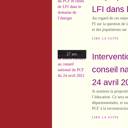
LFI dans 
Au regard de ces enjeux
FI sur la question de l
et des populations sur l
LIRE LA SUITE
Intervent
27 avr.
conseil n
24 avril 
Je soutiens la proposit
l’éducation. Ce sera 
départementales, et na
PCF à la reconstructio
LIRE LA SUITE