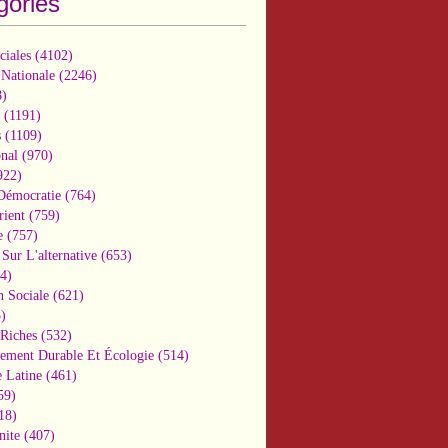
gories
ciales
(4102)
 Nationale
(2246)
)
(1191)
s
(1109)
onal
(970)
922)
 Démocratie
(764)
ient
(759)
e
(757)
Sur L'alternative
(653)
4)
n Sociale
(621)
)
-Riches
(532)
ement Durable Et Écologie
(514)
 Latine
(461)
59)
18)
nite
(407)