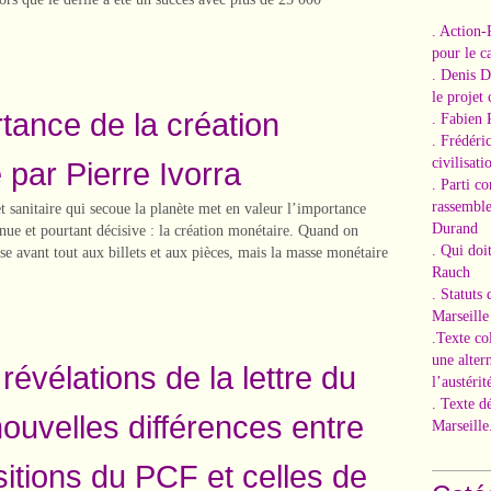
. Action-
pour le ca
. Denis 
le projet
rtance de la création
. Fabien 
. Frédéri
civilisati
 par Pierre Ivorra
. Parti c
rassemble
 sanitaire qui secoue la planète met en valeur l’importance
Durand
nue et pourtant décisive : la création monétaire. Quand on
. Qui doi
e avant tout aux billets et aux pièces, mais la masse monétaire
Rauch
. Statuts
Marseille
.Texte co
une alter
révélations de la lettre du
l’austérit
. Texte d
uvelles différences entre
Marseille
sitions du PCF et celles de