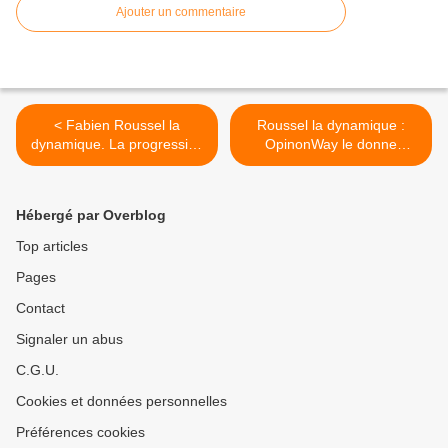
Ajouter un commentaire
< Fabien Roussel la
Roussel la dynamique :
dynamique. La progression
OpinonWay le donne
de son influence mesurée
toujours à 5% au 24 février
le vendredi 25 février
>
Hébergé par Overblog
Top articles
Pages
Contact
Signaler un abus
C.G.U.
Cookies et données personnelles
Préférences cookies